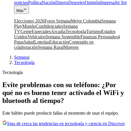
noticias
Política
Nación
Dinero
Deportes
Opinión
Impresa
Jet Set
Más
Elecciones 2026
Foros Semana
Mejor Colombia
Semana
Play
Mundo
Confidenciales
Semana
TV
Gente
Especiales
Arcadia
Tecnología
Turismo
Estados
Unidos
Vehículos
Semana Sostenible
Finanzas Personales
4
Patas
Salud
Loterías
Educación
Contenido en
colaboración
Semana Rural
Mujeres
Semana
|
Tecnología
Tecnología
Evite problemas con su teléfono: ¿Por
qué no es bueno tener activado el WiFi y
bluetooth al tiempo?
Este hábito puede producir fallas al momento de usar el equipo.
Siga de cerca las tendencias en tecnología y ciencia en Discover