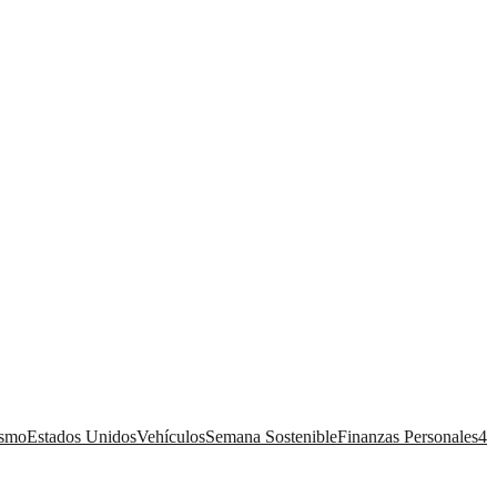
ismo
Estados Unidos
Vehículos
Semana Sostenible
Finanzas Personales
4