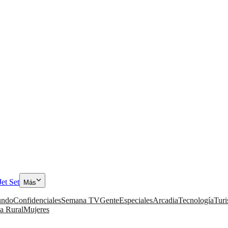
Jet Set
Más
ndo
Confidenciales
Semana TV
Gente
Especiales
Arcadia
Tecnología
Tur
a Rural
Mujeres