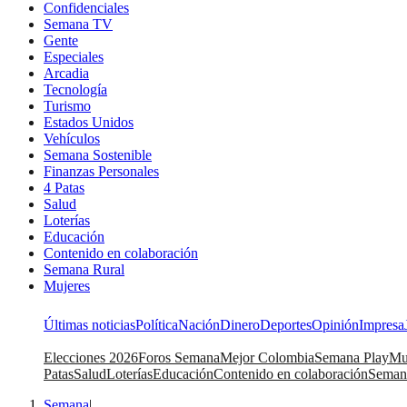
Confidenciales
Semana TV
Gente
Especiales
Arcadia
Tecnología
Turismo
Estados Unidos
Vehículos
Semana Sostenible
Finanzas Personales
4 Patas
Salud
Loterías
Educación
Contenido en colaboración
Semana Rural
Mujeres
Últimas noticias
Política
Nación
Dinero
Deportes
Opinión
Impresa
Elecciones 2026
Foros Semana
Mejor Colombia
Semana Play
Mu
Patas
Salud
Loterías
Educación
Contenido en colaboración
Seman
Semana
|