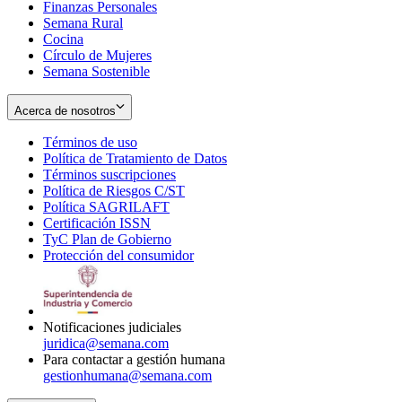
Finanzas Personales
Semana Rural
Cocina
Círculo de Mujeres
Semana Sostenible
Acerca de nosotros
Términos de uso
Opens
Política de Tratamiento de Datos
in
Opens
Términos suscripciones
new
Opens
in
Política de Riesgos C/ST
window
in
Opens
new
Política SAGRILAFT
Opens
new
in
window
Certificación ISSN
Opens
in
window
new
TyC Plan de Gobierno
in
new
Opens
window
Protección del consumidor
new
window
in
Opens
window
new
in
window
new
window
Notificaciones judiciales
juridica@semana.com
Para contactar a gestión humana
gestionhumana@semana.com