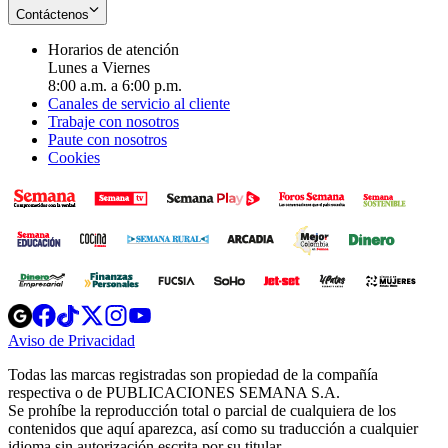
Contáctenos
Horarios de atención
Lunes a Viernes
8:00 a.m. a 6:00 p.m.
Canales de servicio al cliente
Trabaje con nosotros
Paute con nosotros
Cookies
Opens
Opens
Opens
Opens
Opens
in
in
in
in
in
Aviso de Privacidad
Opens
new
new
new
new
new
in
window
window
window
window
window
Todas las marcas registradas son propiedad de la compañía
new
respectiva o de PUBLICACIONES SEMANA S.A.
window
Se prohíbe la reproducción total o parcial de cualquiera de los
contenidos que aquí aparezca, así como su traducción a cualquier
idioma sin autorización escrita por su titular.