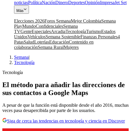
noticias
Política
Nación
Dinero
Deportes
Opinión
Impresa
Jet Set
Más
Elecciones 2026
Foros Semana
Mejor Colombia
Semana
Play
Mundo
Confidenciales
Semana
TV
Gente
Especiales
Arcadia
Tecnología
Turismo
Estados
Unidos
Vehículos
Semana Sostenible
Finanzas Personales
4
Patas
Salud
Loterías
Educación
Contenido en
colaboración
Semana Rural
Mujeres
Semana
|
Tecnología
Tecnología
El método para añadir las direcciones de
sus contactos a Google Maps
A pesar de que la función está disponible desde el año 2016, muchas
veces pasa desapercibida por parte de los usuarios.
Siga de cerca las tendencias en tecnología y ciencia en Discover