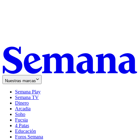
Nuestras marcas
Semana Play
Semana TV
Dinero
Arcadia
Soho
Opens
Fucsia
in
Opens
4 Patas
new
in
Educación
window
new
Foros Semana
window