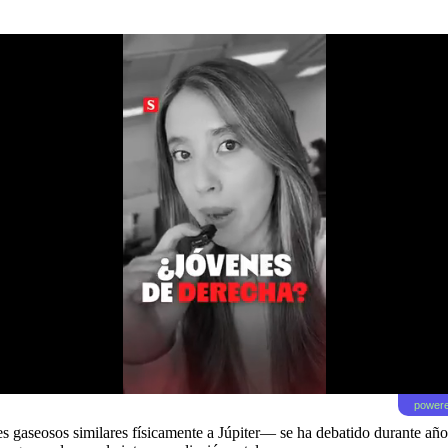
powere
s gaseosos similares físicamente a Júpiter— se ha debatido durante año