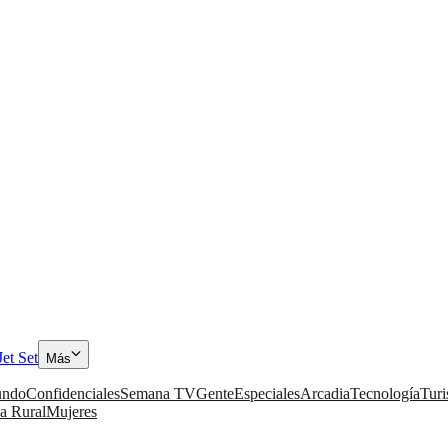
Jet Set
Más
ndo
Confidenciales
Semana TV
Gente
Especiales
Arcadia
Tecnología
Tur
a Rural
Mujeres