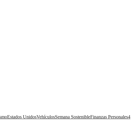
ismo
Estados Unidos
Vehículos
Semana Sostenible
Finanzas Personales
4