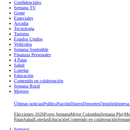
Confidenciales
Semana TV
Gente
Especiales
Arcadia
Tecnología
Turismo
Estados Unidos
Vehículos
Semana Sostenible
Finanzas Personales
4 Patas
Salud
Loterías
Educación
Contenido en colaboración
Semana Rural
Mujeres
Últimas noticias
Política
Nación
Dinero
Deportes
Opinión
Impresa
Elecciones 2026
Foros Semana
Mejor Colombia
Semana Play
Mu
Patas
Salud
Loterías
Educación
Contenido en colaboración
Seman
Semana
|