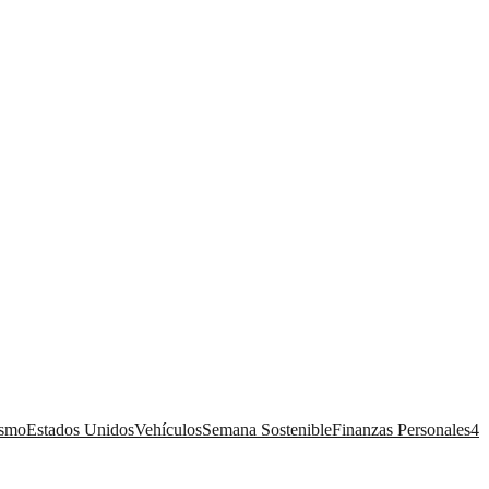
ismo
Estados Unidos
Vehículos
Semana Sostenible
Finanzas Personales
4