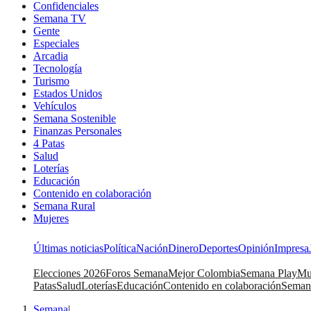
Confidenciales
Semana TV
Gente
Especiales
Arcadia
Tecnología
Turismo
Estados Unidos
Vehículos
Semana Sostenible
Finanzas Personales
4 Patas
Salud
Loterías
Educación
Contenido en colaboración
Semana Rural
Mujeres
Últimas noticias
Política
Nación
Dinero
Deportes
Opinión
Impresa
Elecciones 2026
Foros Semana
Mejor Colombia
Semana Play
Mu
Patas
Salud
Loterías
Educación
Contenido en colaboración
Seman
Semana
|