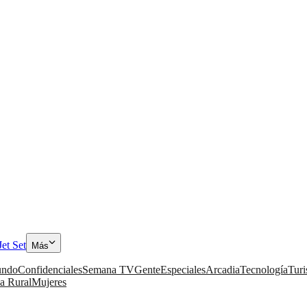
Jet Set
Más
ndo
Confidenciales
Semana TV
Gente
Especiales
Arcadia
Tecnología
Tur
a Rural
Mujeres