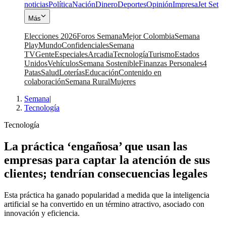
noticias
Política
Nación
Dinero
Deportes
Opinión
Impresa
Jet Set
Más
Elecciones 2026
Foros Semana
Mejor Colombia
Semana
Play
Mundo
Confidenciales
Semana
TV
Gente
Especiales
Arcadia
Tecnología
Turismo
Estados
Unidos
Vehículos
Semana Sostenible
Finanzas Personales
4
Patas
Salud
Loterías
Educación
Contenido en
colaboración
Semana Rural
Mujeres
Semana
|
Tecnología
Tecnología
La práctica ‘engañosa’ que usan las
empresas para captar la atención de sus
clientes; tendrían consecuencias legales
Esta práctica ha ganado popularidad a medida que la inteligencia
artificial se ha convertido en un término atractivo, asociado con
innovación y eficiencia.