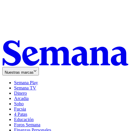
Nuestras marcas
Semana Play
Semana TV
Dinero
Arcadia
Soho
Opens
Fucsia
in
Opens
4 Patas
new
in
Educación
window
new
Foros Semana
window
Finanzas Personales