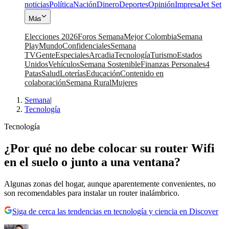
noticias
Política
Nación
Dinero
Deportes
Opinión
Impresa
Jet Set
Más
Elecciones 2026
Foros Semana
Mejor Colombia
Semana
Play
Mundo
Confidenciales
Semana
TV
Gente
Especiales
Arcadia
Tecnología
Turismo
Estados
Unidos
Vehículos
Semana Sostenible
Finanzas Personales
4
Patas
Salud
Loterías
Educación
Contenido en
colaboración
Semana Rural
Mujeres
Semana
|
Tecnología
Tecnología
¿Por qué no debe colocar su router Wifi
en el suelo o junto a una ventana?
Algunas zonas del hogar, aunque aparentemente convenientes, no
son recomendables para instalar un router inalámbrico.
Siga de cerca las tendencias en tecnología y ciencia en Discover