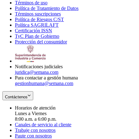
Términos de uso
Opens
Política de Tratamiento de Datos
in
Opens
Términos suscripciones
new
Opens
in
Política de Riesgos C/ST
window
in
Opens
new
Política SAGRILAFT
Opens
new
in
window
Certificación ISSN
Opens
in
window
new
TyC Plan de Gobierno
in
new
Opens
window
Protección del consumidor
new
window
in
Opens
window
new
in
window
new
window
Notificaciones judiciales
juridica@semana.com
Para contactar a gestión humana
gestionhumana@semana.com
Contáctenos
Horarios de atención
Lunes a Viernes
8:00 a.m. a 6:00 p.m.
Canales de servicio al cliente
Trabaje con nosotros
Paute con nosotros