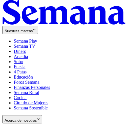
Nuestras marcas
Semana Play
Semana TV
Dinero
Arcadia
Soho
Opens
Fucsia
in
Opens
4 Patas
new
in
Educación
window
new
Foros Semana
window
Finanzas Personales
Semana Rural
Cocina
Círculo de Mujeres
Semana Sostenible
Acerca de nosotros