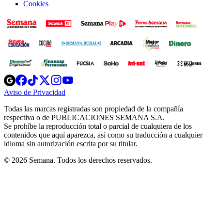
Cookies
Opens
Opens
Opens
Opens
Opens
in
in
in
in
in
Aviso de Privacidad
Opens
new
new
new
new
new
in
window
window
window
window
window
Todas las marcas registradas son propiedad de la compañía
new
respectiva o de PUBLICACIONES SEMANA S.A.
window
Se prohíbe la reproducción total o parcial de cualquiera de los
contenidos que aquí aparezca, así como su traducción a cualquier
idioma sin autorización escrita por su titular.
© 2026 Semana. Todos los derechos reservados.