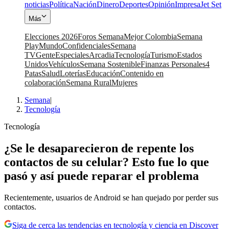
noticias
Política
Nación
Dinero
Deportes
Opinión
Impresa
Jet Set
Más
Elecciones 2026
Foros Semana
Mejor Colombia
Semana
Play
Mundo
Confidenciales
Semana
TV
Gente
Especiales
Arcadia
Tecnología
Turismo
Estados
Unidos
Vehículos
Semana Sostenible
Finanzas Personales
4
Patas
Salud
Loterías
Educación
Contenido en
colaboración
Semana Rural
Mujeres
Semana
|
Tecnología
Tecnología
¿Se le desaparecieron de repente los
contactos de su celular? Esto fue lo que
pasó y así puede reparar el problema
Recientemente, usuarios de Android se han quejado por perder sus
contactos.
Siga de cerca las tendencias en tecnología y ciencia en Discover