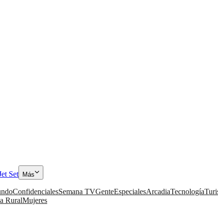
Jet Set
Más
ndo
Confidenciales
Semana TV
Gente
Especiales
Arcadia
Tecnología
Tur
a Rural
Mujeres