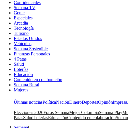
Confidenciales
Semana TV
Gente
Especiales
Arcadia
Tecnología
Turismo
Estados Unidos
Vehículos
Semana Sostenible
Finanzas Personales
4 Patas
Salud
Loterías
Educación
Contenido en colaboración
Semana Rural
Mujeres
Últimas noticias
Política
Nación
Dinero
Deportes
Opinión
Impresa
Elecciones 2026
Foros Semana
Mejor Colombia
Semana Play
Mu
Patas
Salud
Loterías
Educación
Contenido en colaboración
Seman
Semana
|