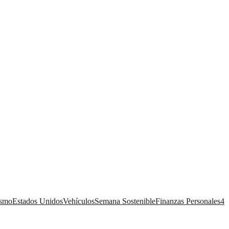
ismo
Estados Unidos
Vehículos
Semana Sostenible
Finanzas Personales
4