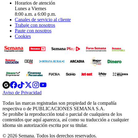
Horarios de atención
Lunes a Viernes
8:00 a.m. a 6:00 p.m.
Canales de servicio al cliente
Trabaje con nosotros
Paute con nosotros
Cookies
Opens
Opens
Opens
Opens
Opens
in
in
in
in
in
Aviso de Privacidad
Opens
new
new
new
new
new
in
window
window
window
window
window
Todas las marcas registradas son propiedad de la compañía
new
respectiva o de PUBLICACIONES SEMANA S.A.
window
Se prohíbe la reproducción total o parcial de cualquiera de los
contenidos que aquí aparezca, así como su traducción a cualquier
idioma sin autorización escrita por su titular.
© 2026 Semana. Todos los derechos reservados.