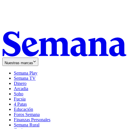
Nuestras marcas
Semana Play
Semana TV
Dinero
Arcadia
Soho
Opens
Fucsia
in
Opens
4 Patas
new
in
Educación
window
new
Foros Semana
window
Finanzas Personales
Semana Rural