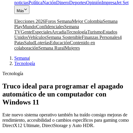
noticias
Política
Nación
Dinero
Deportes
Opinión
Impresa
Jet Set
Más
Elecciones 2026
Foros Semana
Mejor Colombia
Semana
Play
Mundo
Confidenciales
Semana
TV
Gente
Especiales
Arcadia
Tecnología
Turismo
Estados
Unidos
Vehículos
Semana Sostenible
Finanzas Personales
4
Patas
Salud
Loterías
Educación
Contenido en
colaboración
Semana Rural
Mujeres
Semana
|
Tecnología
Tecnología
Truco ideal para programar el apagado
automático de un computador con
Windows 11
Este nuevo sistema operativo también ha traído consigo mejoras de
rendimiento, accesibilidad o cambios específicos para gaming como
DirectX12 Ultimate, DirectStorage y Auto HDR.