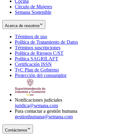
Cocina
Círculo de Mujeres
Semana Sostenible
Acerca de nosotros
Términos de uso
Opens
Política de Tratamiento de Datos
in
Opens
Términos suscripciones
new
Opens
in
Política de Riesgos C/ST
window
in
Opens
new
Política SAGRILAFT
Opens
new
in
window
Certificación ISSN
Opens
in
window
new
TyC Plan de Gobierno
in
new
Opens
window
Protección del consumidor
new
window
in
Opens
window
new
in
window
new
window
Notificaciones judiciales
juridica@semana.com
Para contactar a gestión humana
gestionhumana@semana.com
Contáctenos