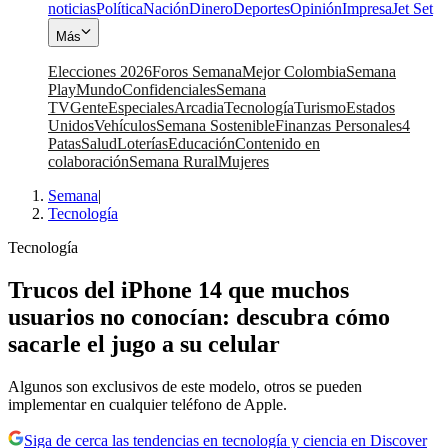
noticias
Política
Nación
Dinero
Deportes
Opinión
Impresa
Jet Set
Más
Elecciones 2026
Foros Semana
Mejor Colombia
Semana
Play
Mundo
Confidenciales
Semana
TV
Gente
Especiales
Arcadia
Tecnología
Turismo
Estados
Unidos
Vehículos
Semana Sostenible
Finanzas Personales
4
Patas
Salud
Loterías
Educación
Contenido en
colaboración
Semana Rural
Mujeres
Semana
|
Tecnología
Tecnología
Trucos del iPhone 14 que muchos
usuarios no conocían: descubra cómo
sacarle el jugo a su celular
Algunos son exclusivos de este modelo, otros se pueden
implementar en cualquier teléfono de Apple.
Siga de cerca las tendencias en tecnología y ciencia en Discover