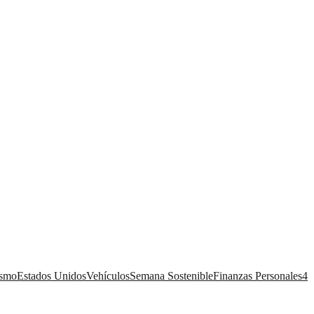
ismo
Estados Unidos
Vehículos
Semana Sostenible
Finanzas Personales
4