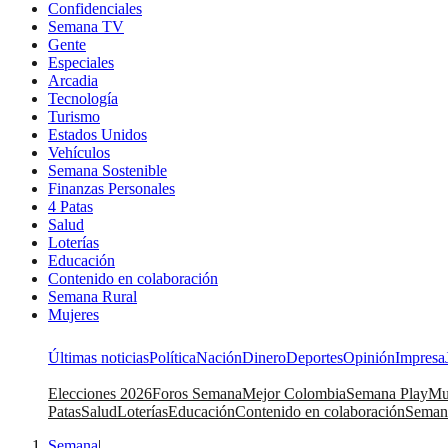
Confidenciales
Semana TV
Gente
Especiales
Arcadia
Tecnología
Turismo
Estados Unidos
Vehículos
Semana Sostenible
Finanzas Personales
4 Patas
Salud
Loterías
Educación
Contenido en colaboración
Semana Rural
Mujeres
Últimas noticias
Política
Nación
Dinero
Deportes
Opinión
Impresa
Elecciones 2026
Foros Semana
Mejor Colombia
Semana Play
Mu
Patas
Salud
Loterías
Educación
Contenido en colaboración
Seman
Semana
|