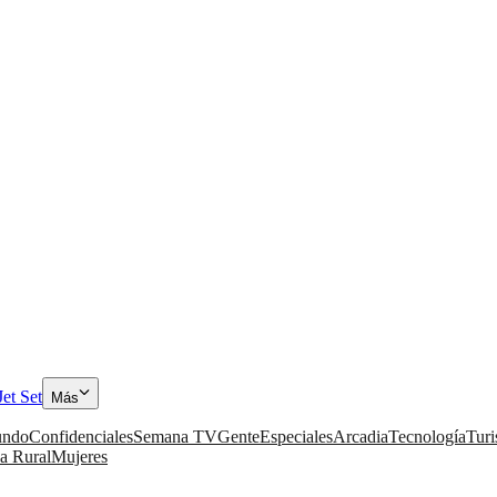
Jet Set
Más
ndo
Confidenciales
Semana TV
Gente
Especiales
Arcadia
Tecnología
Tur
a Rural
Mujeres