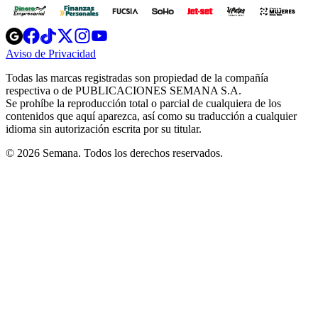
Opens
Opens
Opens
Opens
Opens
in
in
in
in
in
Aviso de Privacidad
Opens
new
new
new
new
new
in
window
window
window
window
window
Todas las marcas registradas son propiedad de la compañía
new
respectiva o de PUBLICACIONES SEMANA S.A.
window
Se prohíbe la reproducción total o parcial de cualquiera de los
contenidos que aquí aparezca, así como su traducción a cualquier
idioma sin autorización escrita por su titular.
© 2026 Semana. Todos los derechos reservados.