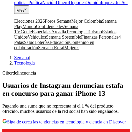
noticias
Política
Nación
Dinero
Deportes
Opinión
Impresa
Jet Set
Más
Elecciones 2026
Foros Semana
Mejor Colombia
Semana
Play
Mundo
Confidenciales
Semana
TV
Gente
Especiales
Arcadia
Tecnología
Turismo
Estados
Unidos
Vehículos
Semana Sostenible
Finanzas Personales
4
Patas
Salud
Loterías
Educación
Contenido en
colaboración
Semana Rural
Mujeres
Semana
|
Tecnología
Ciberdelincuencia
Usuarios de Instagram denuncian estafa
en concurso para ganar iPhone 13
Pagando una suma que no representa ni el 1 % del producto
ofrecido, muchos usuarios de la red social han sido engañados.
Siga de cerca las tendencias en tecnología y ciencia en Discover