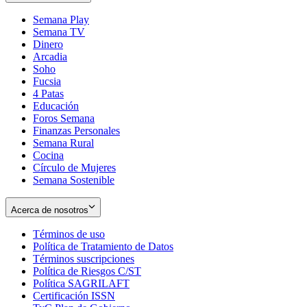
Semana Play
Semana TV
Dinero
Arcadia
Soho
Opens
Fucsia
in
Opens
4 Patas
new
in
Educación
window
new
Foros Semana
window
Finanzas Personales
Semana Rural
Cocina
Círculo de Mujeres
Semana Sostenible
Acerca de nosotros
Términos de uso
Opens
Política de Tratamiento de Datos
in
Opens
Términos suscripciones
new
Opens
in
Política de Riesgos C/ST
window
in
Opens
new
Política SAGRILAFT
Opens
new
in
window
Certificación ISSN
Opens
in
window
new