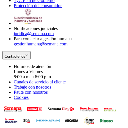
TyC Plan de Gobierno
in
new
Opens
window
Protección del consumidor
new
window
in
Opens
window
new
in
window
new
window
Notificaciones judiciales
juridica@semana.com
Para contactar a gestión humana
gestionhumana@semana.com
Contáctenos
Horarios de atención
Lunes a Viernes
8:00 a.m. a 6:00 p.m.
Canales de servicio al cliente
Trabaje con nosotros
Paute con nosotros
Cookies