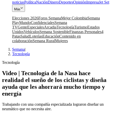
noticias
Política
Nación
Dinero
Deportes
Opinión
Impresa
Jet Set
Más
Elecciones 2026
Foros Semana
Mejor Colombia
Semana
Play
Mundo
Confidenciales
Semana
TV
Gente
Especiales
Arcadia
Tecnología
Turismo
Estados
Unidos
Vehículos
Semana Sostenible
Finanzas Personales
4
Patas
Salud
Loterías
Educación
Contenido en
colaboración
Semana Rural
Mujeres
Semana
|
Tecnología
Tecnología
Video | Tecnología de la Nasa hace
realidad el sueño de los ciclistas y diseña
ayuda que les ahorrará mucho tiempo y
energía
Trabajando con una compañía especializada lograron diseñar un
neumático que no necesita aire.