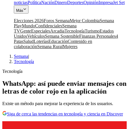
noticias
Política
Nación
Dinero
Deportes
Opinión
Impresa
Jet Set
Más
Elecciones 2026
Foros Semana
Mejor Colombia
Semana
Play
Mundo
Confidenciales
Semana
TV
Gente
Especiales
Arcadia
Tecnología
Turismo
Estados
Unidos
Vehículos
Semana Sostenible
Finanzas Personales
4
Patas
Salud
Loterías
Educación
Contenido en
colaboración
Semana Rural
Mujeres
Semana
|
Tecnología
Tecnología
WhatsApp: así puede enviar mensajes con
letras de color rojo en la aplicación
Existe un método para mejorar la experiencia de los usuarios.
Siga de cerca las tendencias en tecnología y ciencia en Discover