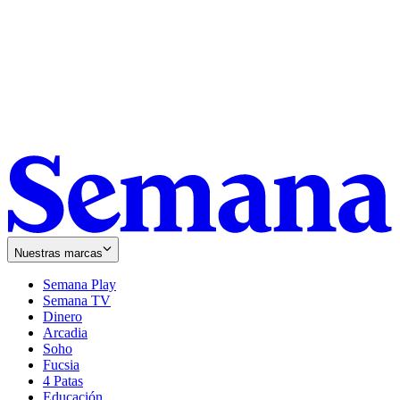
Nuestras marcas
Semana Play
Semana TV
Dinero
Arcadia
Soho
Opens
Fucsia
in
Opens
4 Patas
new
in
Educación
window
new