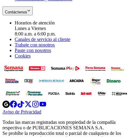
Contáctenos
Horarios de atención
Lunes a Viernes
8:00 a.m. a 6:00 p.m.
Canales de servicio al cliente
Trabaje con nosotros
Paute con nosotros
Cookies
Opens
Opens
Opens
Opens
Opens
in
in
in
in
in
Aviso de Privacidad
Opens
new
new
new
new
new
in
window
window
window
window
window
Todas las marcas registradas son propiedad de la compañía
new
respectiva o de PUBLICACIONES SEMANA S.A.
window
Se prohíbe la reproducción total o parcial de cualquiera de los