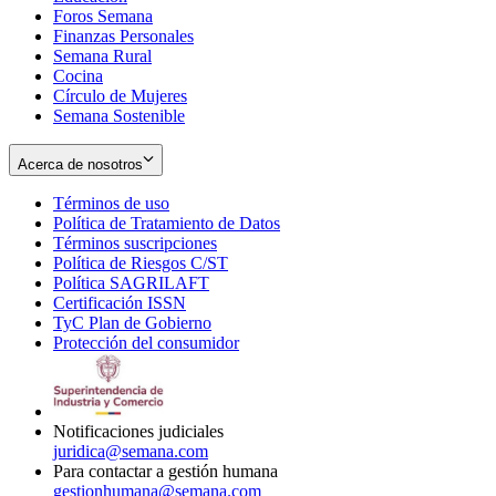
Foros Semana
window
Finanzas Personales
Semana Rural
Cocina
Círculo de Mujeres
Semana Sostenible
Acerca de nosotros
Términos de uso
Opens
Política de Tratamiento de Datos
in
Opens
Términos suscripciones
new
Opens
in
Política de Riesgos C/ST
window
in
Opens
new
Política SAGRILAFT
Opens
new
in
window
Certificación ISSN
Opens
in
window
new
TyC Plan de Gobierno
in
new
Opens
window
Protección del consumidor
new
window
in
Opens
window
new
in
window
new
window
Notificaciones judiciales
juridica@semana.com
Para contactar a gestión humana
gestionhumana@semana.com