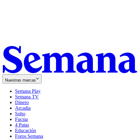
Nuestras marcas
Semana Play
Semana TV
Dinero
Arcadia
Soho
Opens
Fucsia
in
Opens
4 Patas
new
in
Educación
window
new
Foros Semana
window