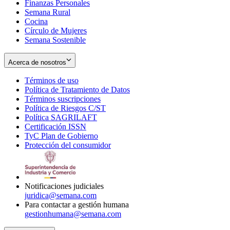
Finanzas Personales
Semana Rural
Cocina
Círculo de Mujeres
Semana Sostenible
Acerca de nosotros
Términos de uso
Opens
Política de Tratamiento de Datos
in
Opens
Términos suscripciones
new
Opens
in
Política de Riesgos C/ST
window
in
Opens
new
Política SAGRILAFT
Opens
new
in
window
Certificación ISSN
Opens
in
window
new
TyC Plan de Gobierno
in
new
Opens
window
Protección del consumidor
new
window
in
Opens
window
new
in
window
new
window
Notificaciones judiciales
juridica@semana.com
Para contactar a gestión humana
gestionhumana@semana.com