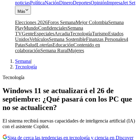
noticias
Política
Nación
Dinero
Deportes
Opinión
Impresa
Jet Set
Más
Elecciones 2026
Foros Semana
Mejor Colombia
Semana
Play
Mundo
Confidenciales
Semana
TV
Gente
Especiales
Arcadia
Tecnología
Turismo
Estados
Unidos
Vehículos
Semana Sostenible
Finanzas Personales
4
Patas
Salud
Loterías
Educación
Contenido en
colaboración
Semana Rural
Mujeres
Semana
|
Tecnología
Tecnología
Windows 11 se actualizará el 26 de
septiembre: ¿Qué pasará con los PC que
no se actualicen?
El sistema recibirá nuevas capacidades de inteligencia artificial (IA)
con el asistente Copilot.
Siga de cerca las tendencias en tecnología y ciencia en Discover