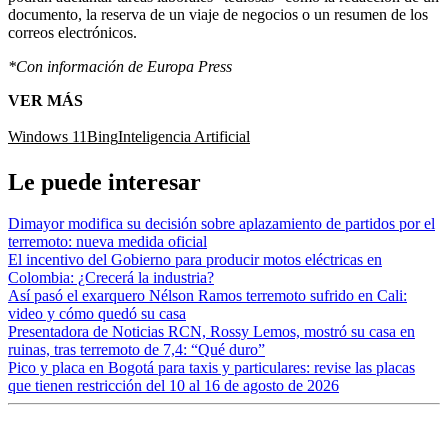
documento, la reserva de un viaje de negocios o un resumen de los
correos electrónicos.
*Con información de Europa Press
VER MÁS
Windows 11
Bing
Inteligencia Artificial
Le puede interesar
Dimayor modifica su decisión sobre aplazamiento de partidos por el
terremoto: nueva medida oficial
El incentivo del Gobierno para producir motos eléctricas en
Colombia: ¿Crecerá la industria?
Así pasó el exarquero Nélson Ramos terremoto sufrido en Cali:
video y cómo quedó su casa
Presentadora de Noticias RCN, Rossy Lemos, mostró su casa en
ruinas, tras terremoto de 7,4: “Qué duro”
Pico y placa en Bogotá para taxis y particulares: revise las placas
que tienen restricción del 10 al 16 de agosto de 2026