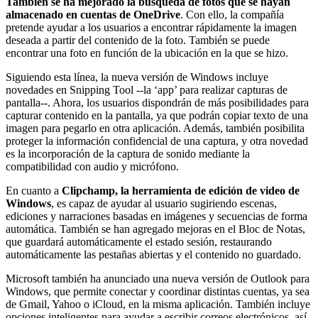
También se ha mejorado la búsqueda de fotos que se hayan
almacenado en cuentas de OneDrive
. Con ello, la compañía
pretende ayudar a los usuarios a encontrar rápidamente la imagen
deseada a partir del contenido de la foto. También se puede
encontrar una foto en función de la ubicación en la que se hizo.
Siguiendo esta línea, la nueva versión de Windows incluye
novedades en Snipping Tool --la ‘app’ para realizar capturas de
pantalla--. Ahora, los usuarios dispondrán de más posibilidades para
capturar contenido en la pantalla, ya que podrán copiar texto de una
imagen para pegarlo en otra aplicación. Además, también posibilita
proteger la información confidencial de una captura, y otra novedad
es la incorporación de la captura de sonido mediante la
compatibilidad con audio y micrófono.
En cuanto a
Clipchamp, la herramienta de edición de video de
Windows
, es capaz de ayudar al usuario sugiriendo escenas,
ediciones y narraciones basadas en imágenes y secuencias de forma
automática. También se han agregado mejoras en el Bloc de Notas,
que guardará automáticamente el estado sesión, restaurando
automáticamente las pestañas abiertas y el contenido no guardado.
Microsoft también ha anunciado una nueva versión de Outlook para
Windows, que permite conectar y coordinar distintas cuentas, ya sea
de Gmail, Yahoo o iCloud, en la misma aplicación. También incluye
opciones inteligentes para ayudar a escribir correos electrónicos, así