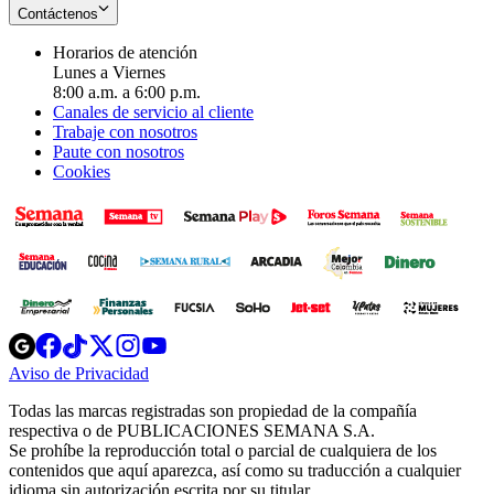
Contáctenos
Horarios de atención
Lunes a Viernes
8:00 a.m. a 6:00 p.m.
Canales de servicio al cliente
Trabaje con nosotros
Paute con nosotros
Cookies
Opens
Opens
Opens
Opens
Opens
in
in
in
in
in
Aviso de Privacidad
Opens
new
new
new
new
new
in
window
window
window
window
window
Todas las marcas registradas son propiedad de la compañía
new
respectiva o de PUBLICACIONES SEMANA S.A.
window
Se prohíbe la reproducción total o parcial de cualquiera de los
contenidos que aquí aparezca, así como su traducción a cualquier
idioma sin autorización escrita por su titular.