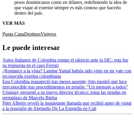
pesos dominicanos como en dólares, redefiniendo la idea de
que viajar al exterior siempre es más costoso que hacerlo
dentro del país.
VER MÁS
Punta Cana
Destinos
Viajeros
Le puede interesar
Autos Italianos de Colombia rompe el silencio ante la SIC: esta fue
su respuesta en el caso Ferrari
¿Romance a la vista? Lamine Yamal habría sido visto en un yate con
reconocida exreina colombiana
Epa Colombia reapareció tras meses ausente; foto mostró que luce
irreconocible tras procedimientos en prisión: “Un mensaje a todos”
Uruguay presentó a su nuevo director técnico: toma las riendas en
reemplazo de Marcelo Bielsa
Piter Albeiro reveló la inquietante llamada que recibió antes de viajar
a la posesión de Abelardo De La Espriella en Cali