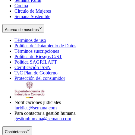
Semana Rural
Cocina
Círculo de Mujeres
Semana Sostenible
Acerca de nosotros
Términos de uso
Opens
Política de Tratamiento de Datos
in
Opens
Términos suscripciones
new
Opens
in
Política de Riesgos C/ST
window
in
Opens
new
Política SAGRILAFT
Opens
new
in
window
Certificación ISSN
Opens
in
window
new
TyC Plan de Gobierno
in
new
Opens
window
Protección del consumidor
new
window
in
Opens
window
new
in
window
new
window
Notificaciones judiciales
juridica@semana.com
Para contactar a gestión humana
gestionhumana@semana.com
Contáctenos