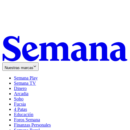
Nuestras marcas
Semana Play
Semana TV
Dinero
Arcadia
Soho
Opens
Fucsia
in
Opens
4 Patas
new
in
Educación
window
new
Foros Semana
window
Finanzas Personales