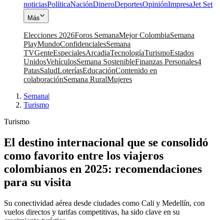
noticias
Política
Nación
Dinero
Deportes
Opinión
Impresa
Jet Set
Más
Elecciones 2026
Foros Semana
Mejor Colombia
Semana
Play
Mundo
Confidenciales
Semana
TV
Gente
Especiales
Arcadia
Tecnología
Turismo
Estados
Unidos
Vehículos
Semana Sostenible
Finanzas Personales
4
Patas
Salud
Loterías
Educación
Contenido en
colaboración
Semana Rural
Mujeres
Semana
|
Turismo
Turismo
El destino internacional que se consolidó
como favorito entre los viajeros
colombianos en 2025: recomendaciones
para su visita
Su conectividad aérea desde ciudades como Cali y Medellín, con
vuelos directos y tarifas competitivas, ha sido clave en su