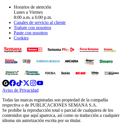
Horarios de atención
Lunes a Viernes
8:00 a.m. a 6:00 p.m.
Canales de servicio al cliente
Trabaje con nosotros
Paute con nosotros
Cookies
Opens
Opens
Opens
Opens
Opens
in
in
in
in
in
Aviso de Privacidad
Opens
new
new
new
new
new
in
window
window
window
window
window
Todas las marcas registradas son propiedad de la compañía
new
respectiva o de PUBLICACIONES SEMANA S.A.
window
Se prohíbe la reproducción total o parcial de cualquiera de los
contenidos que aquí aparezca, así como su traducción a cualquier
idioma sin autorización escrita por su titular.