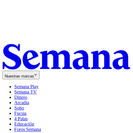
Nuestras marcas
Semana Play
Semana TV
Dinero
Arcadia
Soho
Opens
Fucsia
in
Opens
4 Patas
new
in
Educación
window
new
Foros Semana
window