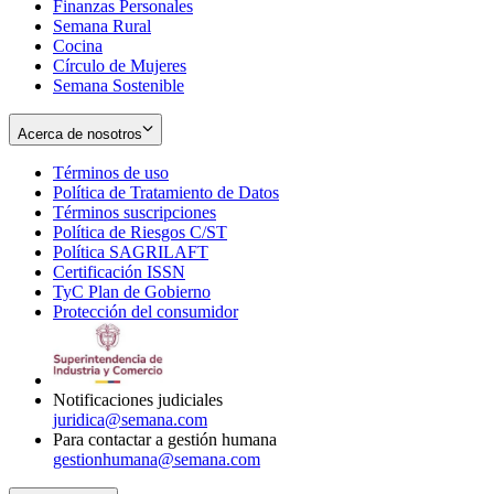
Finanzas Personales
Semana Rural
Cocina
Círculo de Mujeres
Semana Sostenible
Acerca de nosotros
Términos de uso
Opens
Política de Tratamiento de Datos
in
Opens
Términos suscripciones
new
Opens
in
Política de Riesgos C/ST
window
in
Opens
new
Política SAGRILAFT
Opens
new
in
window
Certificación ISSN
Opens
in
window
new
TyC Plan de Gobierno
in
new
Opens
window
Protección del consumidor
new
window
in
Opens
window
new
in
window
new
window
Notificaciones judiciales
juridica@semana.com
Para contactar a gestión humana
gestionhumana@semana.com