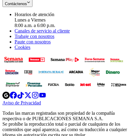
Contáctenos
Horarios de atención
Lunes a Viernes
8:00 a.m. a 6:00 p.m.
Canales de servicio al cliente
Trabaje con nosotros
Paute con nosotros
Cookies
Opens
Opens
Opens
Opens
Opens
in
in
in
in
in
Aviso de Privacidad
Opens
new
new
new
new
new
in
window
window
window
window
window
Todas las marcas registradas son propiedad de la compañía
new
respectiva o de PUBLICACIONES SEMANA S.A.
window
Se prohíbe la reproducción total o parcial de cualquiera de los
contenidos que aquí aparezca, así como su traducción a cualquier
idioma sin autorización escrita por su titular.