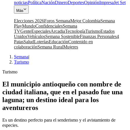
noticias
Política
Nación
Dinero
Deportes
Opinión
Impresa
Jet Set
Más
Elecciones 2026
Foros Semana
Mejor Colombia
Semana
Play
Mundo
Confidenciales
Semana
TV
Gente
Especiales
Arcadia
Tecnología
Turismo
Estados
Unidos
Vehículos
Semana Sostenible
Finanzas Personales
4
Patas
Salud
Loterías
Educación
Contenido en
colaboración
Semana Rural
Mujeres
Semana
|
Turismo
Turismo
El municipio antioqueño con nombre de
ciudad italiana, que en el pasado fue una
laguna; un destino ideal para los
aventureros
Es un destino perfecto para el senderismo y el avistamiento de
especies.