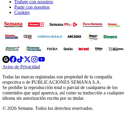
Trabaje con nosotros
Paute con nosotros
Cookies
Opens
Opens
Opens
Opens
Opens
in
in
in
in
in
Aviso de Privacidad
Opens
new
new
new
new
new
in
window
window
window
window
window
Todas las marcas registradas son propiedad de la compañía
new
respectiva o de PUBLICACIONES SEMANA S.A.
window
Se prohíbe la reproducción total o parcial de cualquiera de los
contenidos que aquí aparezca, así como su traducción a cualquier
idioma sin autorización escrita por su titular.
© 2026 Semana. Todos los derechos reservados.