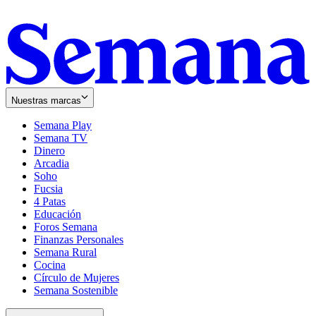
Nuestras marcas
Semana Play
Semana TV
Dinero
Arcadia
Soho
Opens
Fucsia
in
Opens
4 Patas
new
in
Educación
window
new
Foros Semana
window
Finanzas Personales
Semana Rural
Cocina
Círculo de Mujeres
Semana Sostenible