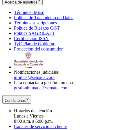
Acerca de nosotros
Términos de uso
Opens
Política de Tratamiento de Datos
in
Opens
Términos suscripciones
new
Opens
in
Política de Riesgos C/ST
window
in
Opens
new
Política SAGRILAFT
Opens
new
in
window
Certificación ISSN
Opens
in
window
new
TyC Plan de Gobierno
in
new
Opens
window
Protección del consumidor
new
window
in
Opens
window
new
in
window
new
window
Notificaciones judiciales
juridica@semana.com
Para contactar a gestión humana
gestionhumana@semana.com
Contáctenos
Horarios de atención
Lunes a Viernes
8:00 a.m. a 6:00 p.m.
Canales de servicio al cliente