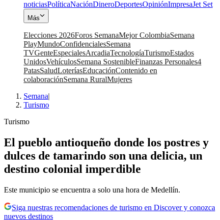
noticias
Política
Nación
Dinero
Deportes
Opinión
Impresa
Jet Set
Más
Elecciones 2026
Foros Semana
Mejor Colombia
Semana
Play
Mundo
Confidenciales
Semana
TV
Gente
Especiales
Arcadia
Tecnología
Turismo
Estados
Unidos
Vehículos
Semana Sostenible
Finanzas Personales
4
Patas
Salud
Loterías
Educación
Contenido en
colaboración
Semana Rural
Mujeres
Semana
|
Turismo
Turismo
El pueblo antioqueño donde los postres y
dulces de tamarindo son una delicia, un
destino colonial imperdible
Este municipio se encuentra a solo una hora de Medellín.
Siga nuestras recomendaciones de turismo en Discover y conozca
nuevos destinos