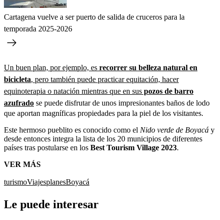
Cartagena vuelve a ser puerto de salida de cruceros para la
temporada 2025-2026
Un buen plan, por ejemplo, es
recorrer su belleza natural en
bicicleta
, pero también puede practicar equitación, hacer
equinoterapia o natación mientras que en sus
pozos de barro
azufrado
se puede disfrutar de unos impresionantes baños de lodo
que aportan magníficas propiedades para la piel de los visitantes.
Este hermoso pueblito es conocido como el
Nido verde de Boyacá
y
desde entonces integra la lista de los 20 municipios de diferentes
países tras postularse en los
Best Tourism Village 2023
.
VER MÁS
turismo
Viajes
planes
Boyacá
Le puede interesar