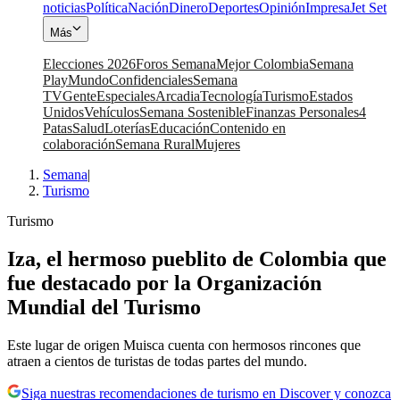
noticias
Política
Nación
Dinero
Deportes
Opinión
Impresa
Jet Set
Más
Elecciones 2026
Foros Semana
Mejor Colombia
Semana
Play
Mundo
Confidenciales
Semana
TV
Gente
Especiales
Arcadia
Tecnología
Turismo
Estados
Unidos
Vehículos
Semana Sostenible
Finanzas Personales
4
Patas
Salud
Loterías
Educación
Contenido en
colaboración
Semana Rural
Mujeres
Semana
|
Turismo
Turismo
Iza, el hermoso pueblito de Colombia que
fue destacado por la Organización
Mundial del Turismo
Este lugar de origen Muisca cuenta con hermosos rincones que
atraen a cientos de turistas de todas partes del mundo.
Siga nuestras recomendaciones de turismo en Discover y conozca