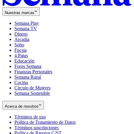
Nuestras marcas
Semana Play
Semana TV
Dinero
Arcadia
Soho
Opens
Fucsia
in
Opens
4 Patas
new
in
Educación
window
new
Foros Semana
window
Finanzas Personales
Semana Rural
Cocina
Círculo de Mujeres
Semana Sostenible
Acerca de nosotros
Términos de uso
Opens
Política de Tratamiento de Datos
in
Opens
Términos suscripciones
new
Opens
in
Política de Riesgos C/ST
window
in
Opens
new