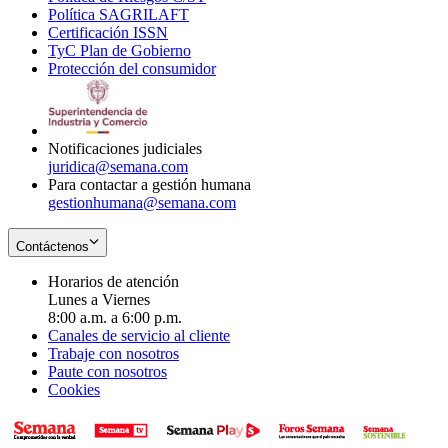
Política SAGRILAFT
Opens
new
in
window
Certificación ISSN
Opens
in
window
new
TyC Plan de Gobierno
in
new
Opens
window
Protección del consumidor
new
window
in
Opens
window
new
in
window
new
window
Notificaciones judiciales
juridica@semana.com
Para contactar a gestión humana
gestionhumana@semana.com
Contáctenos
Horarios de atención
Lunes a Viernes
8:00 a.m. a 6:00 p.m.
Canales de servicio al cliente
Trabaje con nosotros
Paute con nosotros
Cookies