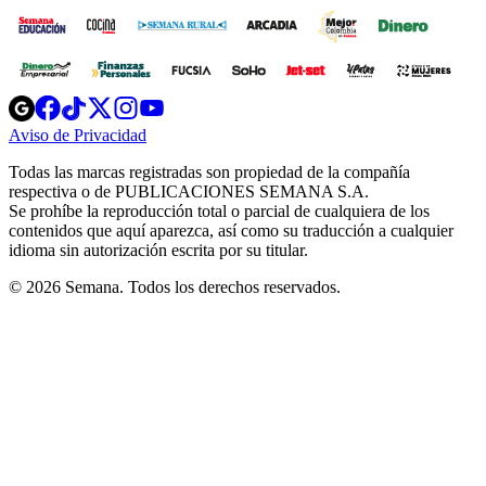
Opens
Opens
Opens
Opens
Opens
in
in
in
in
in
Aviso de Privacidad
Opens
new
new
new
new
new
in
window
window
window
window
window
Todas las marcas registradas son propiedad de la compañía
new
respectiva o de PUBLICACIONES SEMANA S.A.
window
Se prohíbe la reproducción total o parcial de cualquiera de los
contenidos que aquí aparezca, así como su traducción a cualquier
idioma sin autorización escrita por su titular.
© 2026 Semana. Todos los derechos reservados.