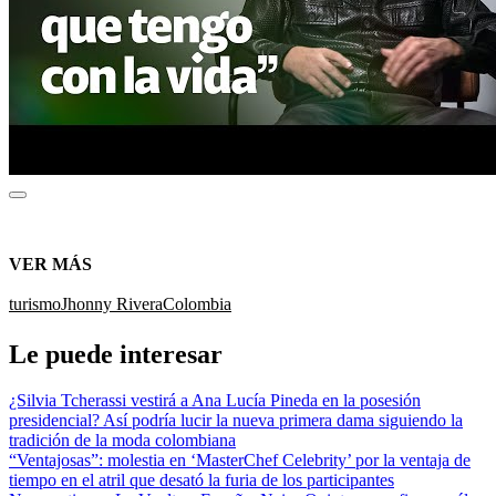
VER MÁS
turismo
Jhonny Rivera
Colombia
Le puede interesar
¿Silvia Tcherassi vestirá a Ana Lucía Pineda en la posesión
presidencial? Así podría lucir la nueva primera dama siguiendo la
tradición de la moda colombiana
“Ventajosas”: molestia en ‘MasterChef Celebrity’ por la ventaja de
tiempo en el atril que desató la furia de los participantes