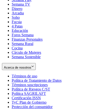
Semana TV
Dinero
Arcadia
Soho
Opens
Fucsia
in
Opens
4 Patas
new
in
Educación
window
new
Foros Semana
window
Finanzas Personales
Semana Rural
Cocina
Círculo de Mujeres
Semana Sostenible
Acerca de nosotros
Términos de uso
Opens
Política de Tratamiento de Datos
in
Opens
Términos suscripciones
new
Opens
in
Política de Riesgos C/ST
window
in
Opens
new
Política SAGRILAFT
Opens
new
in
window
Certificación ISSN
Opens
in
window
new
TyC Plan de Gobierno
in
new
Opens
window
Protección del consumidor
new
window
in
Opens