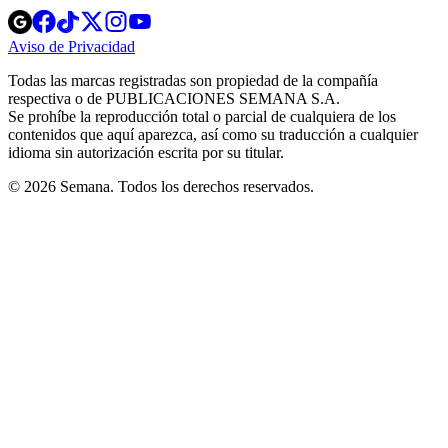
Opens
Opens
Opens
Opens
Opens
in
in
in
in
in
Aviso de Privacidad
Opens
new
new
new
new
new
in
window
window
window
window
window
Todas las marcas registradas son propiedad de la compañía
new
respectiva o de PUBLICACIONES SEMANA S.A.
window
Se prohíbe la reproducción total o parcial de cualquiera de los
contenidos que aquí aparezca, así como su traducción a cualquier
idioma sin autorización escrita por su titular.
© 2026 Semana. Todos los derechos reservados.