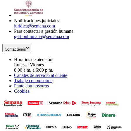
window
new
in
window
new
window
Notificaciones judiciales
juridica@semana.com
Para contactar a gestión humana
gestionhumana@semana.com
Contáctenos
Horarios de atención
Lunes a Viernes
8:00 a.m. a 6:00 p.m.
Canales de servicio al cliente
Trabaje con nosotros
Paute con nosotros
Cookies