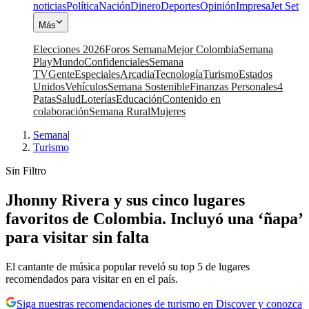
noticias
Política
Nación
Dinero
Deportes
Opinión
Impresa
Jet Set
Más
Elecciones 2026
Foros Semana
Mejor Colombia
Semana
Play
Mundo
Confidenciales
Semana
TV
Gente
Especiales
Arcadia
Tecnología
Turismo
Estados
Unidos
Vehículos
Semana Sostenible
Finanzas Personales
4
Patas
Salud
Loterías
Educación
Contenido en
colaboración
Semana Rural
Mujeres
Semana
|
Turismo
Sin Filtro
Jhonny Rivera y sus cinco lugares
favoritos de Colombia. Incluyó una ‘ñapa’
para visitar sin falta
El cantante de música popular reveló su top 5 de lugares
recomendados para visitar en en el país.
Siga nuestras recomendaciones de turismo en Discover y conozca