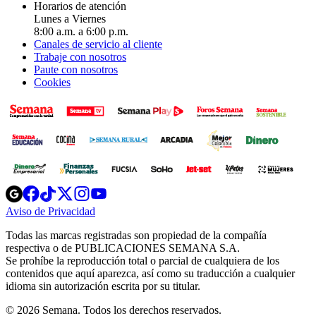
Horarios de atención
Lunes a Viernes
8:00 a.m. a 6:00 p.m.
Canales de servicio al cliente
Trabaje con nosotros
Paute con nosotros
Cookies
Opens
Opens
Opens
Opens
Opens
in
in
in
in
in
Aviso de Privacidad
Opens
new
new
new
new
new
in
window
window
window
window
window
Todas las marcas registradas son propiedad de la compañía
new
respectiva o de PUBLICACIONES SEMANA S.A.
window
Se prohíbe la reproducción total o parcial de cualquiera de los
contenidos que aquí aparezca, así como su traducción a cualquier
idioma sin autorización escrita por su titular.
© 2026 Semana. Todos los derechos reservados.