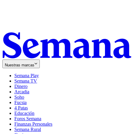
Nuestras marcas
Semana Play
Semana TV
Dinero
Arcadia
Soho
Opens
Fucsia
in
Opens
4 Patas
new
in
Educación
window
new
Foros Semana
window
Finanzas Personales
Semana Rural