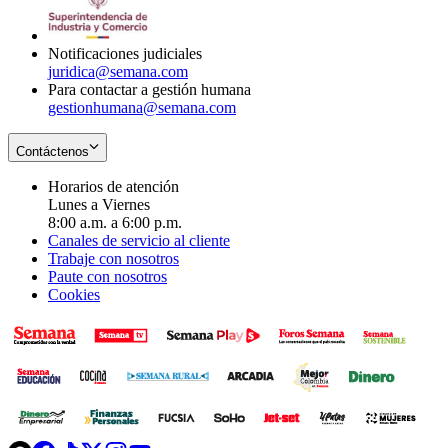
window
new
window
Notificaciones judiciales
juridica@semana.com
Para contactar a gestión humana
gestionhumana@semana.com
Contáctenos
Horarios de atención
Lunes a Viernes
8:00 a.m. a 6:00 p.m.
Canales de servicio al cliente
Trabaje con nosotros
Paute con nosotros
Cookies