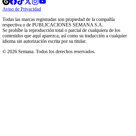
Opens
Opens
Opens
Opens
Opens
in
in
in
in
in
Aviso de Privacidad
Opens
new
new
new
new
new
in
window
window
window
window
window
Todas las marcas registradas son propiedad de la compañía
new
respectiva o de PUBLICACIONES SEMANA S.A.
window
Se prohíbe la reproducción total o parcial de cualquiera de los
contenidos que aquí aparezca, así como su traducción a cualquier
idioma sin autorización escrita por su titular.
© 2026 Semana. Todos los derechos reservados.