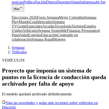
noticias
Política
Nación
Dinero
Deportes
Opinión
Impresa
Jet Set
Más
Elecciones 2026
Foros Semana
Mejor Colombia
Semana
Play
Mundo
Confidenciales
Semana
TV
Gente
Especiales
Arcadia
Tecnología
Turismo
Estados
Unidos
Vehículos
Semana Sostenible
Finanzas Personales
4
Patas
Salud
Loterías
Educación
Contenido en
colaboración
Semana Rural
Mujeres
Semana
|
Vehículos
VEHÍCULOS
Proyecto que imponía un sistema de
puntos en la licencia de conducción queda
archivado por falta de apoyo
El modelo quedará archivado definitivamente.
Siga las novedades y guías más recientes sobre vehículos en
Discover