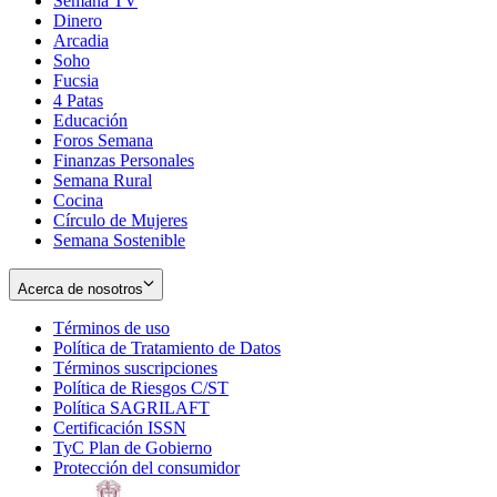
Semana TV
Dinero
Arcadia
Soho
Opens
Fucsia
in
Opens
4 Patas
new
in
Educación
window
new
Foros Semana
window
Finanzas Personales
Semana Rural
Cocina
Círculo de Mujeres
Semana Sostenible
Acerca de nosotros
Términos de uso
Opens
Política de Tratamiento de Datos
in
Opens
Términos suscripciones
new
Opens
in
Política de Riesgos C/ST
window
in
Opens
new
Política SAGRILAFT
Opens
new
in
window
Certificación ISSN
Opens
in
window
new
TyC Plan de Gobierno
in
new
Opens
window
Protección del consumidor
new
window
in
Opens
window
new
in