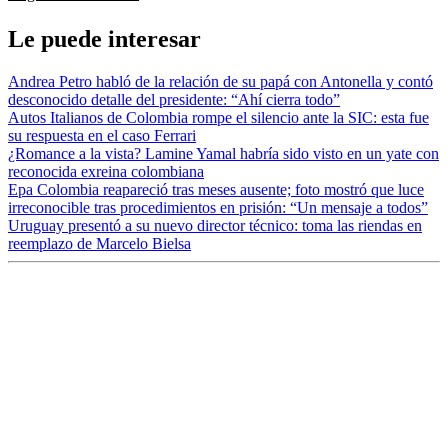
Le puede interesar
Andrea Petro habló de la relación de su papá con Antonella y contó
desconocido detalle del presidente: “Ahí cierra todo”
Autos Italianos de Colombia rompe el silencio ante la SIC: esta fue
su respuesta en el caso Ferrari
¿Romance a la vista? Lamine Yamal habría sido visto en un yate con
reconocida exreina colombiana
Epa Colombia reapareció tras meses ausente; foto mostró que luce
irreconocible tras procedimientos en prisión: “Un mensaje a todos”
Uruguay presentó a su nuevo director técnico: toma las riendas en
reemplazo de Marcelo Bielsa