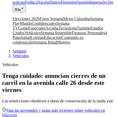
noticias
Política
Nación
Dinero
Deportes
Opinión
Impresa
Jet Set
Más
Elecciones 2026
Foros Semana
Mejor Colombia
Semana
Play
Mundo
Confidenciales
Semana
TV
Gente
Especiales
Arcadia
Tecnología
Turismo
Estados
Unidos
Vehículos
Semana Sostenible
Finanzas Personales
4
Patas
Salud
Loterías
Educación
Contenido en
colaboración
Semana Rural
Mujeres
Semana
|
Vehículos
Vehículos
Tenga cuidado: anuncian cierres de un
carril en la avenida calle 26 desde este
viernes
Las restricciones obedecen a obras de conservación de la malla vial.
Siga las novedades y guías más recientes sobre vehículos en
Discover