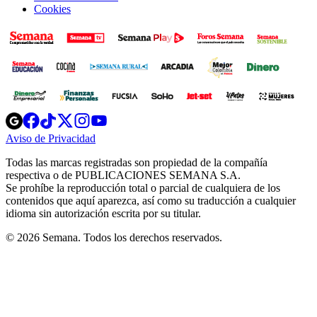
Cookies
Opens
Opens
Opens
Opens
Opens
in
in
in
in
in
Aviso de Privacidad
Opens
new
new
new
new
new
in
window
window
window
window
window
Todas las marcas registradas son propiedad de la compañía
new
respectiva o de PUBLICACIONES SEMANA S.A.
window
Se prohíbe la reproducción total o parcial de cualquiera de los
contenidos que aquí aparezca, así como su traducción a cualquier
idioma sin autorización escrita por su titular.
© 2026 Semana. Todos los derechos reservados.