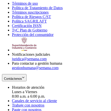
Términos de uso
Opens
Política de Tratamiento de Datos
in
Opens
Términos suscripciones
new
Opens
in
Política de Riesgos C/ST
window
in
Opens
new
Política SAGRILAFT
Opens
new
in
window
Certificación ISSN
Opens
in
window
new
TyC Plan de Gobierno
in
new
Opens
window
Protección del consumidor
new
window
in
Opens
window
new
in
window
new
window
Notificaciones judiciales
juridica@semana.com
Para contactar a gestión humana
gestionhumana@semana.com
Contáctenos
Horarios de atención
Lunes a Viernes
8:00 a.m. a 6:00 p.m.
Canales de servicio al cliente
Trabaje con nosotros
Paute con nosotros