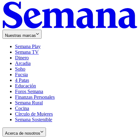
Nuestras marcas
Semana Play
Semana TV
Dinero
Arcadia
Soho
Opens
Fucsia
in
Opens
4 Patas
new
in
Educación
window
new
Foros Semana
window
Finanzas Personales
Semana Rural
Cocina
Círculo de Mujeres
Semana Sostenible
Acerca de nosotros