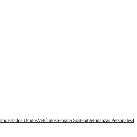
ismo
Estados Unidos
Vehículos
Semana Sostenible
Finanzas Personales
4