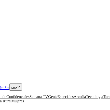
Jet Set
Más
ndo
Confidenciales
Semana TV
Gente
Especiales
Arcadia
Tecnología
Tur
a Rural
Mujeres