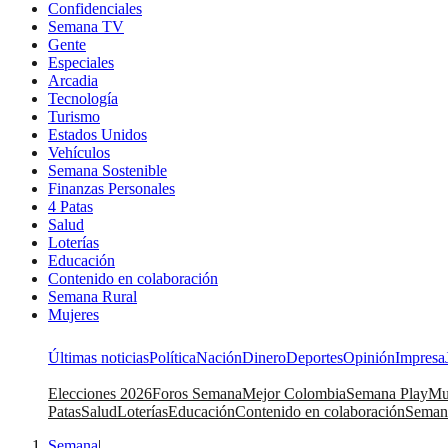
Confidenciales
Semana TV
Gente
Especiales
Arcadia
Tecnología
Turismo
Estados Unidos
Vehículos
Semana Sostenible
Finanzas Personales
4 Patas
Salud
Loterías
Educación
Contenido en colaboración
Semana Rural
Mujeres
Últimas noticias
Política
Nación
Dinero
Deportes
Opinión
Impresa
Elecciones 2026
Foros Semana
Mejor Colombia
Semana Play
Mu
Patas
Salud
Loterías
Educación
Contenido en colaboración
Seman
Semana
|