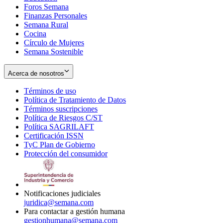
Foros Semana
window
Finanzas Personales
Semana Rural
Cocina
Círculo de Mujeres
Semana Sostenible
Acerca de nosotros
Términos de uso
Opens
Política de Tratamiento de Datos
in
Opens
Términos suscripciones
new
Opens
in
Política de Riesgos C/ST
window
in
Opens
new
Política SAGRILAFT
Opens
new
in
window
Certificación ISSN
Opens
in
window
new
TyC Plan de Gobierno
in
new
Opens
window
Protección del consumidor
new
window
in
Opens
window
new
in
window
new
window
Notificaciones judiciales
juridica@semana.com
Para contactar a gestión humana
gestionhumana@semana.com