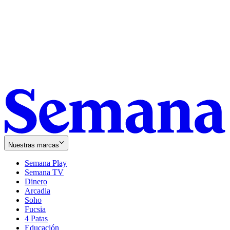
Nuestras marcas
Semana Play
Semana TV
Dinero
Arcadia
Soho
Opens
Fucsia
in
Opens
4 Patas
new
in
Educación
window
new