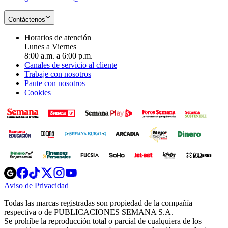
Contáctenos
Horarios de atención
Lunes a Viernes
8:00 a.m. a 6:00 p.m.
Canales de servicio al cliente
Trabaje con nosotros
Paute con nosotros
Cookies
Opens
Opens
Opens
Opens
Opens
in
in
in
in
in
Aviso de Privacidad
Opens
new
new
new
new
new
in
window
window
window
window
window
Todas las marcas registradas son propiedad de la compañía
new
respectiva o de PUBLICACIONES SEMANA S.A.
window
Se prohíbe la reproducción total o parcial de cualquiera de los