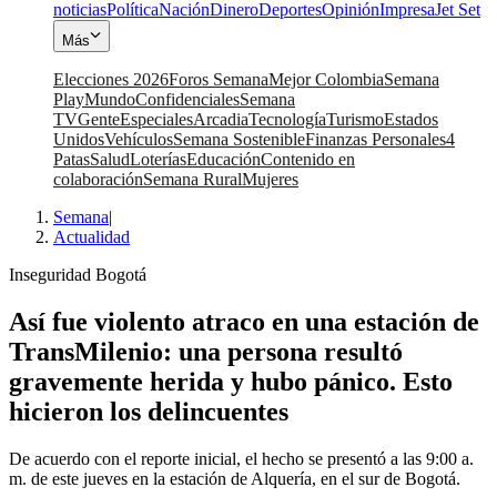
noticias
Política
Nación
Dinero
Deportes
Opinión
Impresa
Jet Set
Más
Elecciones 2026
Foros Semana
Mejor Colombia
Semana
Play
Mundo
Confidenciales
Semana
TV
Gente
Especiales
Arcadia
Tecnología
Turismo
Estados
Unidos
Vehículos
Semana Sostenible
Finanzas Personales
4
Patas
Salud
Loterías
Educación
Contenido en
colaboración
Semana Rural
Mujeres
Semana
|
Actualidad
Inseguridad Bogotá
Así fue violento atraco en una estación de
TransMilenio: una persona resultó
gravemente herida y hubo pánico. Esto
hicieron los delincuentes
De acuerdo con el reporte inicial, el hecho se presentó a las 9:00 a.
m. de este jueves en la estación de Alquería, en el sur de Bogotá.