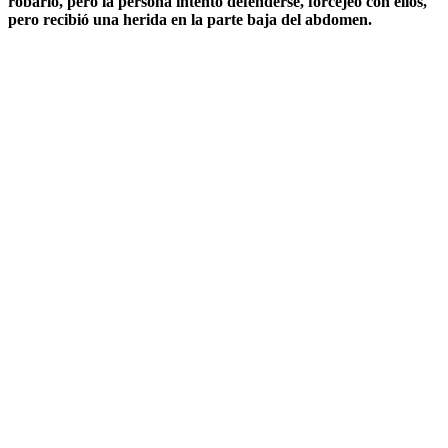
robarlo, pero la persona intentó defenderse, forcejeó con ellos,
pero recibió una herida en la parte baja del abdomen.