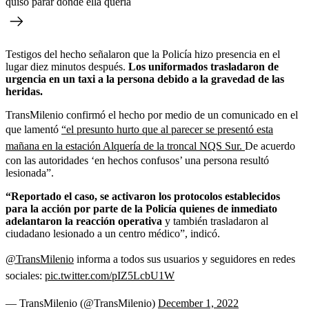
quiso parar donde ella quería
Testigos del hecho señalaron que la Policía hizo presencia en el
lugar diez minutos después.
Los uniformados trasladaron de
urgencia en un taxi a la persona debido a la gravedad de las
heridas.
TransMilenio confirmó el hecho por medio de un comunicado en el
que lamentó
“el presunto hurto que al parecer se presentó esta
mañana en la estación Alquería de la troncal NQS Sur.
De acuerdo
con las autoridades ‘en hechos confusos’ una persona resultó
lesionada”.
“Reportado el caso, se activaron los protocolos establecidos
para la acción por parte de la Policía quienes de inmediato
adelantaron la reacción operativa
y también trasladaron al
ciudadano lesionado a un centro médico”, indicó.
@TransMilenio
informa a todos sus usuarios y seguidores en redes
sociales:
pic.twitter.com/pIZ5LcbU1W
— TransMilenio (@TransMilenio)
December 1, 2022