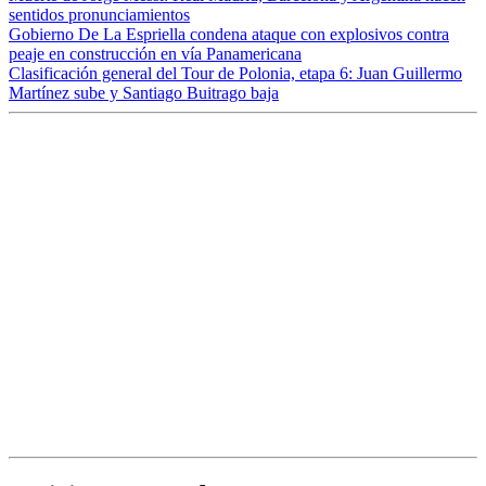
sentidos pronunciamientos
Gobierno De La Espriella condena ataque con explosivos contra
peaje en construcción en vía Panamericana
Clasificación general del Tour de Polonia, etapa 6: Juan Guillermo
Martínez sube y Santiago Buitrago baja