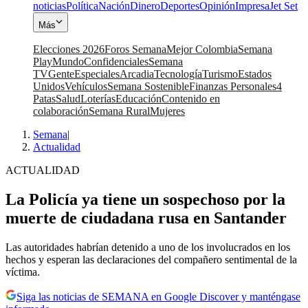
noticias
Política
Nación
Dinero
Deportes
Opinión
Impresa
Jet Set
Más
Elecciones 2026
Foros Semana
Mejor Colombia
Semana
Play
Mundo
Confidenciales
Semana
TV
Gente
Especiales
Arcadia
Tecnología
Turismo
Estados
Unidos
Vehículos
Semana Sostenible
Finanzas Personales
4
Patas
Salud
Loterías
Educación
Contenido en
colaboración
Semana Rural
Mujeres
Semana
|
Actualidad
ACTUALIDAD
La Policía ya tiene un sospechoso por la
muerte de ciudadana rusa en Santander
Las autoridades habrían detenido a uno de los involucrados en los
hechos y esperan las declaraciones del compañero sentimental de la
víctima.
Siga las noticias de SEMANA en Google Discover y manténgase