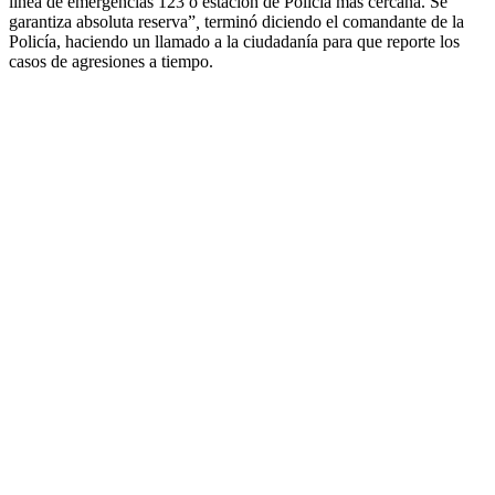
línea de emergencias 123 o estación de Policía más cercana. Se
garantiza absoluta reserva”
,
terminó diciendo el comandante de la
Policía, haciendo un llamado a la ciudadanía para que reporte los
casos de agresiones a tiempo.