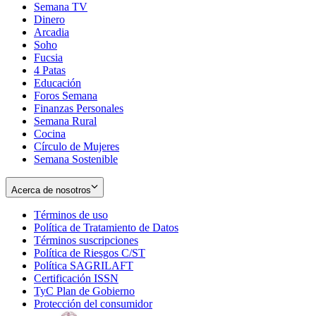
Semana TV
Dinero
Arcadia
Soho
Opens
Fucsia
in
Opens
4 Patas
new
in
Educación
window
new
Foros Semana
window
Finanzas Personales
Semana Rural
Cocina
Círculo de Mujeres
Semana Sostenible
Acerca de nosotros
Términos de uso
Opens
Política de Tratamiento de Datos
in
Opens
Términos suscripciones
new
Opens
in
Política de Riesgos C/ST
window
in
Opens
new
Política SAGRILAFT
Opens
new
in
window
Certificación ISSN
Opens
in
window
new
TyC Plan de Gobierno
in
new
Opens
window
Protección del consumidor
new
window
in
Opens