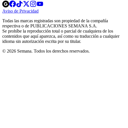
Opens
Opens
Opens
Opens
Opens
in
in
in
in
in
Aviso de Privacidad
Opens
new
new
new
new
new
in
window
window
window
window
window
Todas las marcas registradas son propiedad de la compañía
new
respectiva o de PUBLICACIONES SEMANA S.A.
window
Se prohíbe la reproducción total o parcial de cualquiera de los
contenidos que aquí aparezca, así como su traducción a cualquier
idioma sin autorización escrita por su titular.
© 2026 Semana. Todos los derechos reservados.