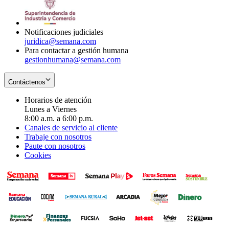
window
new
in
window
new
window
Notificaciones judiciales
juridica@semana.com
Para contactar a gestión humana
gestionhumana@semana.com
Contáctenos
Horarios de atención
Lunes a Viernes
8:00 a.m. a 6:00 p.m.
Canales de servicio al cliente
Trabaje con nosotros
Paute con nosotros
Cookies