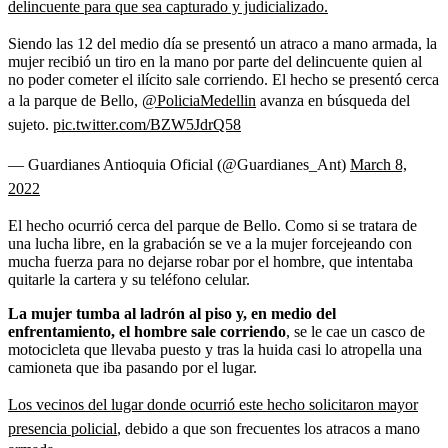
delincuente para que sea capturado y judicializado.
Siendo las 12 del medio día se presentó un atraco a mano armada, la
mujer recibió un tiro en la mano por parte del delincuente quien al
no poder cometer el ilícito sale corriendo. El hecho se presentó cerca
a la parque de Bello,
@PoliciaMedellin
avanza en búsqueda del
sujeto.
pic.twitter.com/BZW5JdrQ58
— Guardianes Antioquia Oficial (@Guardianes_Ant)
March 8,
2022
El hecho ocurrió cerca del parque de Bello. Como si se tratara de
una lucha libre, en la grabación se ve a la mujer forcejeando con
mucha fuerza para no dejarse robar por el hombre, que intentaba
quitarle la cartera y su teléfono celular.
La mujer tumba al ladrón al piso y, en medio del
enfrentamiento, el hombre sale corriendo
, se le cae un casco de
motocicleta que llevaba puesto y tras la huida casi lo atropella una
camioneta que iba pasando por el lugar.
Los vecinos del lugar donde ocurrió este hecho solicitaron mayor
presencia policial
, debido a que son frecuentes los atracos a mano