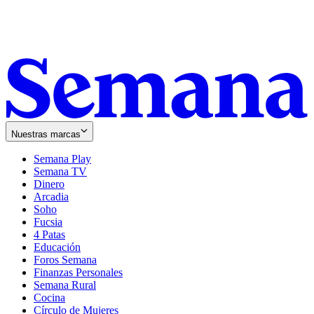
Nuestras marcas
Semana Play
Semana TV
Dinero
Arcadia
Soho
Opens
Fucsia
in
Opens
4 Patas
new
in
Educación
window
new
Foros Semana
window
Finanzas Personales
Semana Rural
Cocina
Círculo de Mujeres