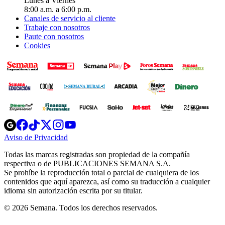
Lunes a Viernes
8:00 a.m. a 6:00 p.m.
Canales de servicio al cliente
Trabaje con nosotros
Paute con nosotros
Cookies
Opens
Opens
Opens
Opens
Opens
in
in
in
in
in
Aviso de Privacidad
Opens
new
new
new
new
new
in
window
window
window
window
window
Todas las marcas registradas son propiedad de la compañía
new
respectiva o de PUBLICACIONES SEMANA S.A.
window
Se prohíbe la reproducción total o parcial de cualquiera de los
contenidos que aquí aparezca, así como su traducción a cualquier
idioma sin autorización escrita por su titular.
© 2026 Semana. Todos los derechos reservados.