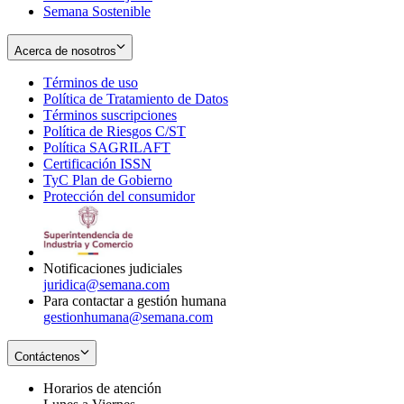
Semana Sostenible
Acerca de nosotros
Términos de uso
Opens
Política de Tratamiento de Datos
in
Opens
Términos suscripciones
new
Opens
in
Política de Riesgos C/ST
window
in
Opens
new
Política SAGRILAFT
Opens
new
in
window
Certificación ISSN
Opens
in
window
new
TyC Plan de Gobierno
in
new
Opens
window
Protección del consumidor
new
window
in
Opens
window
new
in
window
new
window
Notificaciones judiciales
juridica@semana.com
Para contactar a gestión humana
gestionhumana@semana.com
Contáctenos
Horarios de atención