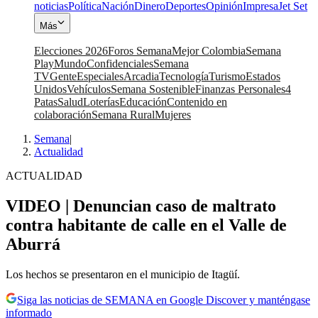
noticias
Política
Nación
Dinero
Deportes
Opinión
Impresa
Jet Set
Más
Elecciones 2026
Foros Semana
Mejor Colombia
Semana
Play
Mundo
Confidenciales
Semana
TV
Gente
Especiales
Arcadia
Tecnología
Turismo
Estados
Unidos
Vehículos
Semana Sostenible
Finanzas Personales
4
Patas
Salud
Loterías
Educación
Contenido en
colaboración
Semana Rural
Mujeres
Semana
|
Actualidad
ACTUALIDAD
VIDEO | Denuncian caso de maltrato
contra habitante de calle en el Valle de
Aburrá
Los hechos se presentaron en el municipio de Itagüí.
Siga las noticias de SEMANA en Google Discover y manténgase
informado