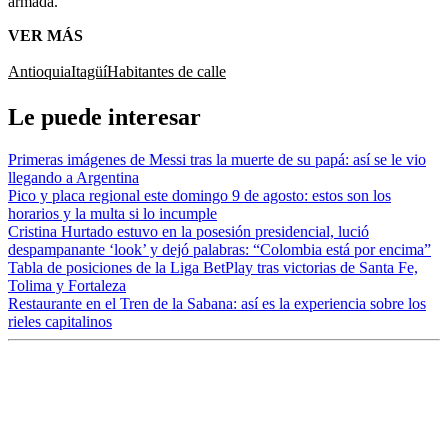
armada.
VER MÁS
Antioquia
Itagüí
Habitantes de calle
Le puede interesar
Primeras imágenes de Messi tras la muerte de su papá: así se le vio
llegando a Argentina
Pico y placa regional este domingo 9 de agosto: estos son los
horarios y la multa si lo incumple
Cristina Hurtado estuvo en la posesión presidencial, lució
despampanante ‘look’ y dejó palabras: “Colombia está por encima”
Tabla de posiciones de la Liga BetPlay tras victorias de Santa Fe,
Tolima y Fortaleza
Restaurante en el Tren de la Sabana: así es la experiencia sobre los
rieles capitalinos