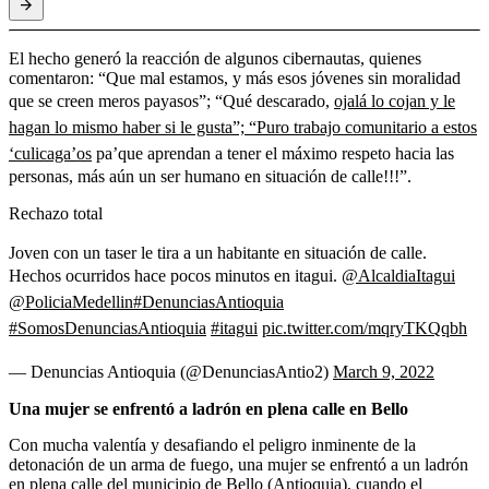
El hecho generó la reacción de algunos cibernautas, quienes
comentaron: “Que mal estamos, y más esos jóvenes sin moralidad
que se creen meros payasos”; “Qué descarado,
ojalá lo cojan y le
hagan lo mismo haber si le gusta”; “Puro trabajo comunitario a estos
‘culicaga’os
pa’que aprendan a tener el máximo respeto hacia las
personas, más aún un ser humano en situación de calle!!!”.
Rechazo total
Joven con un taser le tira a un habitante en situación de calle.
Hechos ocurridos hace pocos minutos en itagui.
@AlcaldiaItagui
@PoliciaMedellin
#DenunciasAntioquia
#SomosDenunciasAntioquia
#itagui
pic.twitter.com/mqryTKQqbh
— Denuncias Antioquia (@DenunciasAntio2)
March 9, 2022
Una mujer se enfrentó a ladrón en plena calle en Bello
Con mucha valentía y desafiando el peligro inminente de la
detonación de un arma de fuego, una mujer se enfrentó a un ladrón
en plena calle del municipio de Bello (Antioquia), cuando el