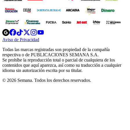
Opens
Opens
Opens
Opens
Opens
in
in
in
in
in
Aviso de Privacidad
Opens
new
new
new
new
new
in
window
window
window
window
window
Todas las marcas registradas son propiedad de la compañía
new
respectiva o de PUBLICACIONES SEMANA S.A.
window
Se prohíbe la reproducción total o parcial de cualquiera de los
contenidos que aquí aparezca, así como su traducción a cualquier
idioma sin autorización escrita por su titular.
© 2026 Semana. Todos los derechos reservados.