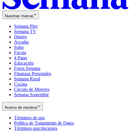
Nuestras marcas
Semana Play
Semana TV
Dinero
Arcadia
Soho
Opens
Fucsia
in
Opens
4 Patas
new
in
Educación
window
new
Foros Semana
window
Finanzas Personales
Semana Rural
Cocina
Círculo de Mujeres
Semana Sostenible
Acerca de nosotros
Términos de uso
Opens
Política de Tratamiento de Datos
in
Opens
Términos suscripciones
new
Opens
in