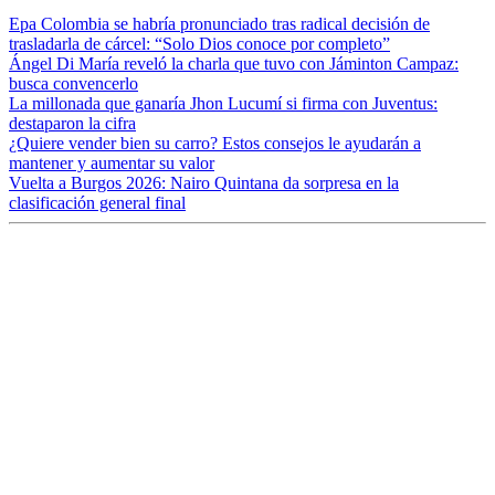
Epa Colombia se habría pronunciado tras radical decisión de
trasladarla de cárcel: “Solo Dios conoce por completo”
Ángel Di María reveló la charla que tuvo con Jáminton Campaz:
busca convencerlo
La millonada que ganaría Jhon Lucumí si firma con Juventus:
destaparon la cifra
¿Quiere vender bien su carro? Estos consejos le ayudarán a
mantener y aumentar su valor
Vuelta a Burgos 2026: Nairo Quintana da sorpresa en la
clasificación general final