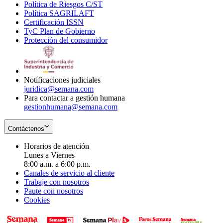
Política de Riesgos C/ST
window
in
Opens
new
Política SAGRILAFT
Opens
new
in
window
Certificación ISSN
Opens
in
window
new
TyC Plan de Gobierno
in
new
Opens
window
Protección del consumidor
new
window
in
Opens
window
new
in
window
new
window
Notificaciones judiciales
juridica@semana.com
Para contactar a gestión humana
gestionhumana@semana.com
Contáctenos
Horarios de atención
Lunes a Viernes
8:00 a.m. a 6:00 p.m.
Canales de servicio al cliente
Trabaje con nosotros
Paute con nosotros
Cookies