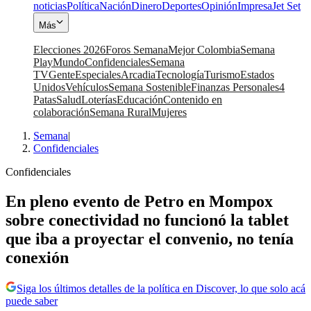
noticias
Política
Nación
Dinero
Deportes
Opinión
Impresa
Jet Set
Más
Elecciones 2026
Foros Semana
Mejor Colombia
Semana
Play
Mundo
Confidenciales
Semana
TV
Gente
Especiales
Arcadia
Tecnología
Turismo
Estados
Unidos
Vehículos
Semana Sostenible
Finanzas Personales
4
Patas
Salud
Loterías
Educación
Contenido en
colaboración
Semana Rural
Mujeres
Semana
|
Confidenciales
Confidenciales
En pleno evento de Petro en Mompox
sobre conectividad no funcionó la tablet
que iba a proyectar el convenio, no tenía
conexión
Siga los últimos detalles de la política en Discover, lo que solo acá
puede saber