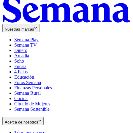
Nuestras marcas
Semana Play
Semana TV
Dinero
Arcadia
Soho
Opens
Fucsia
in
Opens
4 Patas
new
in
Educación
window
new
Foros Semana
window
Finanzas Personales
Semana Rural
Cocina
Círculo de Mujeres
Semana Sostenible
Acerca de nosotros
Términos de uso
Opens