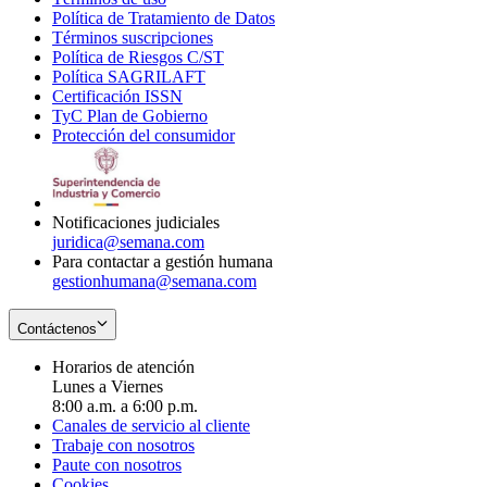
Política de Tratamiento de Datos
in
Opens
Términos suscripciones
new
Opens
in
Política de Riesgos C/ST
window
in
Opens
new
Política SAGRILAFT
Opens
new
in
window
Certificación ISSN
Opens
in
window
new
TyC Plan de Gobierno
in
new
Opens
window
Protección del consumidor
new
window
in
Opens
window
new
in
window
new
window
Notificaciones judiciales
juridica@semana.com
Para contactar a gestión humana
gestionhumana@semana.com
Contáctenos
Horarios de atención
Lunes a Viernes
8:00 a.m. a 6:00 p.m.
Canales de servicio al cliente
Trabaje con nosotros
Paute con nosotros
Cookies