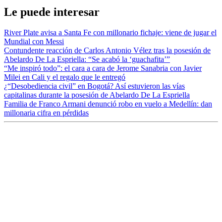
Le puede interesar
River Plate avisa a Santa Fe con millonario fichaje: viene de jugar el
Mundial con Messi
Contundente reacción de Carlos Antonio Vélez tras la posesión de
Abelardo De La Espriella: “Se acabó la ‘guachafita’”
“Me inspiró todo”: el cara a cara de Jerome Sanabria con Javier
Milei en Cali y el regalo que le entregó
¿“Desobediencia civil” en Bogotá? Así estuvieron las vías
capitalinas durante la posesión de Abelardo De La Espriella
Familia de Franco Armani denunció robo en vuelo a Medellín: dan
millonaria cifra en pérdidas