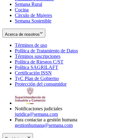
Semana Rural
Cocina
Círculo de Mujeres
Semana Sostenible
Acerca de nosotros
Términos de uso
Opens
Política de Tratamiento de Datos
in
Opens
Términos suscripciones
new
Opens
in
Política de Riesgos C/ST
window
in
Opens
new
Política SAGRILAFT
Opens
new
in
window
Certificación ISSN
Opens
in
window
new
TyC Plan de Gobierno
in
new
Opens
window
Protección del consumidor
new
window
in
Opens
window
new
in
window
new
window
Notificaciones judiciales
juridica@semana.com
Para contactar a gestión humana
gestionhumana@semana.com