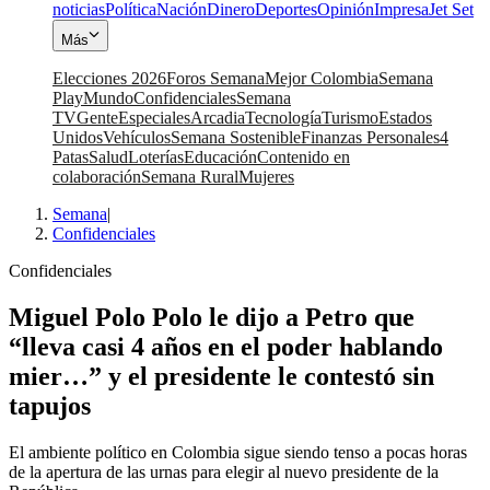
noticias
Política
Nación
Dinero
Deportes
Opinión
Impresa
Jet Set
Más
Elecciones 2026
Foros Semana
Mejor Colombia
Semana
Play
Mundo
Confidenciales
Semana
TV
Gente
Especiales
Arcadia
Tecnología
Turismo
Estados
Unidos
Vehículos
Semana Sostenible
Finanzas Personales
4
Patas
Salud
Loterías
Educación
Contenido en
colaboración
Semana Rural
Mujeres
Semana
|
Confidenciales
Confidenciales
Miguel Polo Polo le dijo a Petro que
“lleva casi 4 años en el poder hablando
mier…” y el presidente le contestó sin
tapujos
El ambiente político en Colombia sigue siendo tenso a pocas horas
de la apertura de las urnas para elegir al nuevo presidente de la