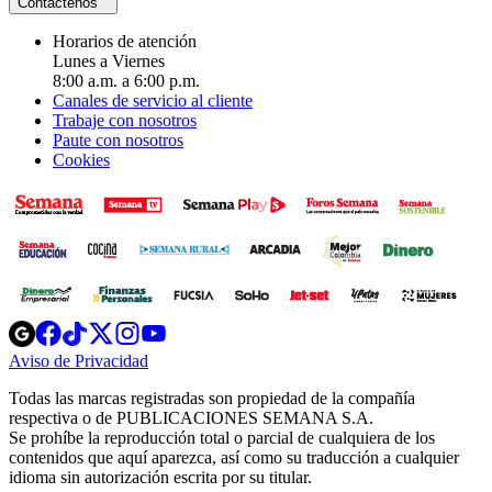
Contáctenos
Horarios de atención
Lunes a Viernes
8:00 a.m. a 6:00 p.m.
Canales de servicio al cliente
Trabaje con nosotros
Paute con nosotros
Cookies
Opens
Opens
Opens
Opens
Opens
in
in
in
in
in
Aviso de Privacidad
Opens
new
new
new
new
new
in
window
window
window
window
window
Todas las marcas registradas son propiedad de la compañía
new
respectiva o de PUBLICACIONES SEMANA S.A.
window
Se prohíbe la reproducción total o parcial de cualquiera de los
contenidos que aquí aparezca, así como su traducción a cualquier
idioma sin autorización escrita por su titular.