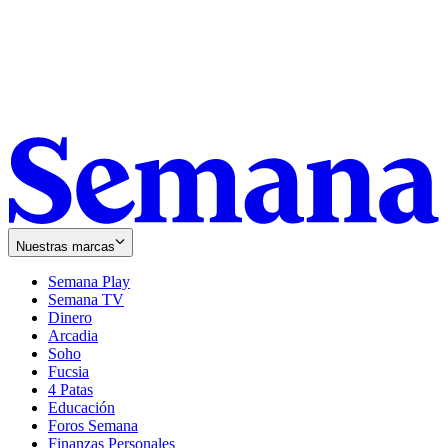
Nuestras marcas
Semana Play
Semana TV
Dinero
Arcadia
Soho
Opens
Fucsia
in
Opens
4 Patas
new
in
Educación
window
new
Foros Semana
window
Finanzas Personales