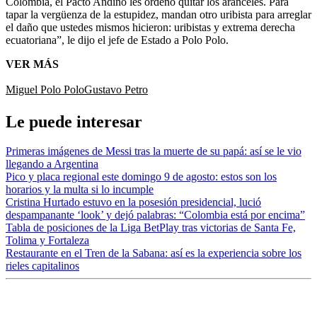
Colombia, el Pacto Andino les ordenó quitar los aranceles. Para
tapar la vergüenza de la estupidez, mandan otro uribista para arreglar
el daño que ustedes mismos hicieron: uribistas y extrema derecha
ecuatoriana”, le dijo el jefe de Estado a Polo Polo.
VER MÁS
Miguel Polo Polo
Gustavo Petro
Le puede interesar
Primeras imágenes de Messi tras la muerte de su papá: así se le vio
llegando a Argentina
Pico y placa regional este domingo 9 de agosto: estos son los
horarios y la multa si lo incumple
Cristina Hurtado estuvo en la posesión presidencial, lució
despampanante ‘look’ y dejó palabras: “Colombia está por encima”
Tabla de posiciones de la Liga BetPlay tras victorias de Santa Fe,
Tolima y Fortaleza
Restaurante en el Tren de la Sabana: así es la experiencia sobre los
rieles capitalinos