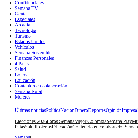
Confidenciales
Semana TV
Gente
Especiales
Arcadia
Tecnología
Turismo
Estados Unidos
Vehículos
Semana Sostenible
Finanzas Personales
4 Patas
Salud
Loterías
Educación
Contenido en colaboración
Semana Rural
Mujeres
Últimas noticias
Política
Nación
Dinero
Deportes
Opinión
Impresa
Elecciones 2026
Foros Semana
Mejor Colombia
Semana Play
Mu
Patas
Salud
Loterías
Educación
Contenido en colaboración
Seman
Semana
|