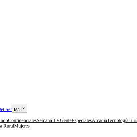
Jet Set
Más
ndo
Confidenciales
Semana TV
Gente
Especiales
Arcadia
Tecnología
Tur
a Rural
Mujeres