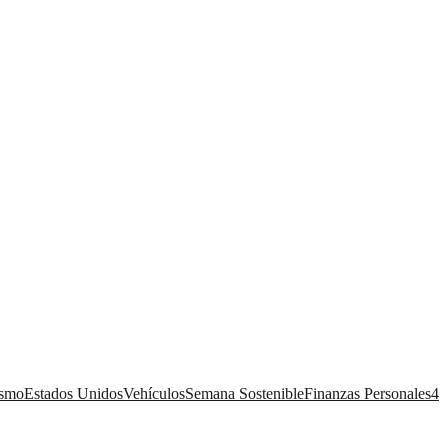
ismo
Estados Unidos
Vehículos
Semana Sostenible
Finanzas Personales
4