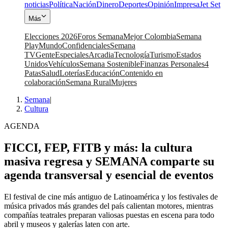
noticias
Política
Nación
Dinero
Deportes
Opinión
Impresa
Jet Set
Más
Elecciones 2026
Foros Semana
Mejor Colombia
Semana
Play
Mundo
Confidenciales
Semana
TV
Gente
Especiales
Arcadia
Tecnología
Turismo
Estados
Unidos
Vehículos
Semana Sostenible
Finanzas Personales
4
Patas
Salud
Loterías
Educación
Contenido en
colaboración
Semana Rural
Mujeres
Semana
|
Cultura
AGENDA
FICCI, FEP, FITB y más: la cultura
masiva regresa y SEMANA comparte su
agenda transversal y esencial de eventos
El festival de cine más antiguo de Latinoamérica y los festivales de
música privados más grandes del país calientan motores, mientras
compañías teatrales preparan valiosas puestas en escena para todo
abril y museos y galerías laten con arte.