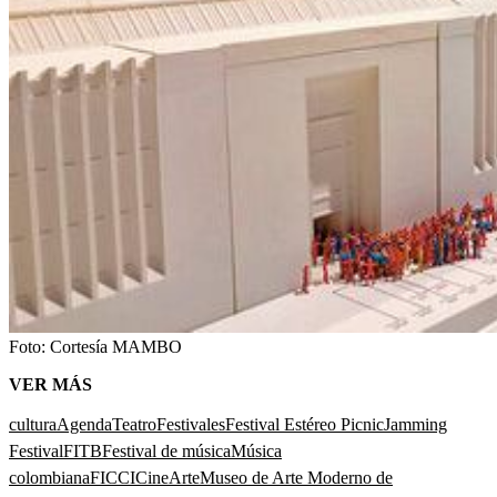
Foto:
Cortesía MAMBO
VER MÁS
cultura
Agenda
Teatro
Festivales
Festival Estéreo Picnic
Jamming
Festival
FITB
Festival de música
Música
colombiana
FICCI
Cine
Arte
Museo de Arte Moderno de