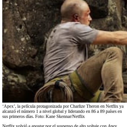
‘Apex’, la película protagonizada por Charlize Theron en Netflix ya
alcanzó el número 1 a nivel global y liderando en 86 a 89 países en
sus primeros días.
Foto:
Kane Skennar/Netflix
Netflix volvió a apostar por el suspenso de alto voltaje con
Apex
,