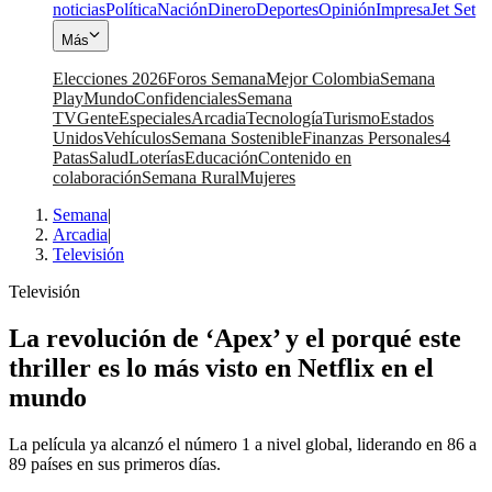
noticias
Política
Nación
Dinero
Deportes
Opinión
Impresa
Jet Set
Más
Elecciones 2026
Foros Semana
Mejor Colombia
Semana
Play
Mundo
Confidenciales
Semana
TV
Gente
Especiales
Arcadia
Tecnología
Turismo
Estados
Unidos
Vehículos
Semana Sostenible
Finanzas Personales
4
Patas
Salud
Loterías
Educación
Contenido en
colaboración
Semana Rural
Mujeres
Semana
|
Arcadia
|
Televisión
Televisión
La revolución de ‘Apex’ y el porqué este
thriller es lo más visto en Netflix en el
mundo
La película ya alcanzó el número 1 a nivel global, liderando en 86 a
89 países en sus primeros días.