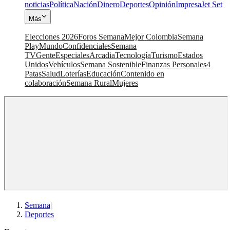
noticias
Política
Nación
Dinero
Deportes
Opinión
Impresa
Jet Set
Más
Elecciones 2026
Foros Semana
Mejor Colombia
Semana
Play
Mundo
Confidenciales
Semana
TV
Gente
Especiales
Arcadia
Tecnología
Turismo
Estados
Unidos
Vehículos
Semana Sostenible
Finanzas Personales
4
Patas
Salud
Loterías
Educación
Contenido en
colaboración
Semana Rural
Mujeres
Semana
|
Deportes