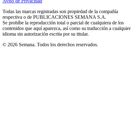
Aviso de Privacidad
Opens
new
new
new
new
new
in
window
window
window
window
window
Todas las marcas registradas son propiedad de la compañía
new
respectiva o de PUBLICACIONES SEMANA S.A.
window
Se prohíbe la reproducción total o parcial de cualquiera de los
contenidos que aquí aparezca, así como su traducción a cualquier
idioma sin autorización escrita por su titular.
© 2026 Semana. Todos los derechos reservados.