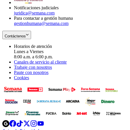
window
Notificaciones judiciales
juridica@semana.com
Para contactar a gestión humana
gestionhumana@semana.com
Contáctenos
Horarios de atención
Lunes a Viernes
8:00 a.m. a 6:00 p.m.
Canales de servicio al cliente
Trabaje con nosotros
Paute con nosotros
Cookies
Opens
Opens
Opens
Opens
Opens
in
in
in
in
in