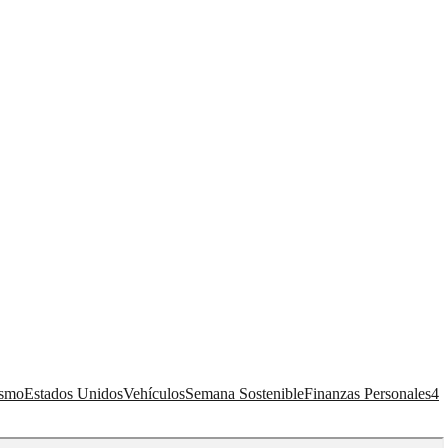
ismo
Estados Unidos
Vehículos
Semana Sostenible
Finanzas Personales
4