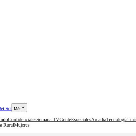
Jet Set
Más
ndo
Confidenciales
Semana TV
Gente
Especiales
Arcadia
Tecnología
Tur
a Rural
Mujeres