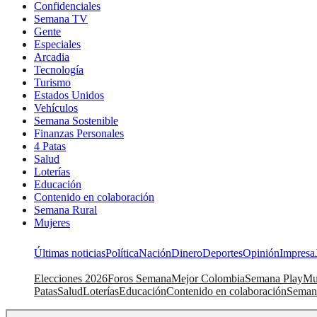
Confidenciales
Semana TV
Gente
Especiales
Arcadia
Tecnología
Turismo
Estados Unidos
Vehículos
Semana Sostenible
Finanzas Personales
4 Patas
Salud
Loterías
Educación
Contenido en colaboración
Semana Rural
Mujeres
Últimas noticias
Política
Nación
Dinero
Deportes
Opinión
Impresa
Elecciones 2026
Foros Semana
Mejor Colombia
Semana Play
Mu
Patas
Salud
Loterías
Educación
Contenido en colaboración
Seman