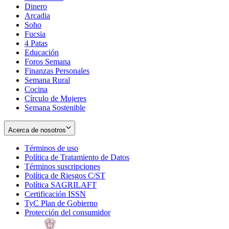
Dinero
Arcadia
Soho
Opens
Fucsia
in
Opens
4 Patas
new
in
Educación
window
new
Foros Semana
window
Finanzas Personales
Semana Rural
Cocina
Círculo de Mujeres
Semana Sostenible
Acerca de nosotros
Términos de uso
Opens
Política de Tratamiento de Datos
in
Opens
Términos suscripciones
new
Opens
in
Política de Riesgos C/ST
window
in
Opens
new
Política SAGRILAFT
Opens
new
in
window
Certificación ISSN
Opens
in
window
new
TyC Plan de Gobierno
in
new
Opens
window
Protección del consumidor
new
window
in
Opens
window
new
in