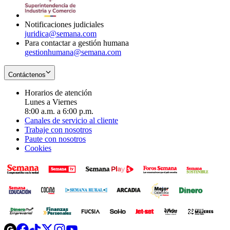
window
new
window
Notificaciones judiciales
juridica@semana.com
Para contactar a gestión humana
gestionhumana@semana.com
Contáctenos
Horarios de atención
Lunes a Viernes
8:00 a.m. a 6:00 p.m.
Canales de servicio al cliente
Trabaje con nosotros
Paute con nosotros
Cookies
Opens
Opens
Opens
Opens
Opens