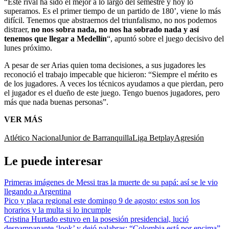
“Este rival ha sido el mejor a lo largo del semestre y hoy lo
superamos. Es el primer tiempo de un partido de 180’, viene lo más
difícil. Tenemos que abstraernos del triunfalismo, no nos podemos
distraer,
no nos sobra nada, no nos ha sobrado nada y así
tenemos que llegar a Medellín
“, apuntó sobre el juego decisivo del
lunes próximo.
A pesar de ser Arias quien toma decisiones, a sus jugadores les
reconoció el trabajo impecable que hicieron: “Siempre el mérito es
de los jugadores. A veces los técnicos ayudamos a que pierdan, pero
el jugador es el dueño de este juego. Tengo buenos jugadores, pero
más que nada buenas personas”.
VER MÁS
Atlético Nacional
Junior de Barranquilla
Liga Betplay
Agresión
Le puede interesar
Primeras imágenes de Messi tras la muerte de su papá: así se le vio
llegando a Argentina
Pico y placa regional este domingo 9 de agosto: estos son los
horarios y la multa si lo incumple
Cristina Hurtado estuvo en la posesión presidencial, lució
despampanante ‘look’ y dejó palabras: “Colombia está por encima”