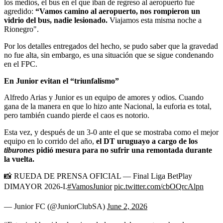
los medios, el bus en el que iban de regreso al aeropuerto fue
agredido:
“Vamos camino al aeropuerto, nos rompieron un
vidrio del bus, nadie lesionado.
Viajamos esta misma noche a
Rionegro".
Por los detalles entregados del hecho, se pudo saber que la gravedad
no fue alta, sin embargo, es una situación que se sigue condenando
en el FPC.
En Junior evitan el “triunfalismo”
Alfredo Arias y Junior es un equipo de amores y odios. Cuando
gana de la manera en que lo hizo ante Nacional, la euforia es total,
pero también cuando pierde el caos es notorio.
Esta vez, y después de un 3-0 ante el que se mostraba como el mejor
equipo en lo corrido del año,
el DT uruguayo a cargo de los
tiburones
pidió mesura para no sufrir una remontada durante
la vuelta.
📸 RUEDA DE PRENSA OFICIAL — Final Liga BetPlay
DIMAYOR 2026-I.
#VamosJunior
pic.twitter.com/cbOQrcAlpn
— Junior FC (@JuniorClubSA)
June 2, 2026