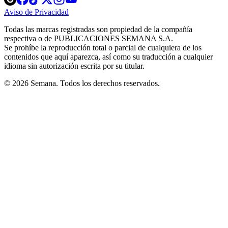
in
in
in
in
in
Aviso de Privacidad
Opens
new
new
new
new
new
in
window
window
window
window
window
Todas las marcas registradas son propiedad de la compañía
new
respectiva o de PUBLICACIONES SEMANA S.A.
window
Se prohíbe la reproducción total o parcial de cualquiera de los
contenidos que aquí aparezca, así como su traducción a cualquier
idioma sin autorización escrita por su titular.
© 2026 Semana. Todos los derechos reservados.