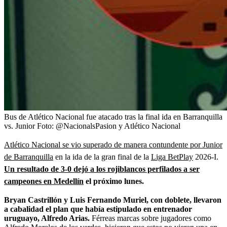
Bus de Atlético Nacional fue atacado tras la final ida en Barranquilla
vs. Junior
Foto:
@NacionalsPasion y Atlético Nacional
Atlético Nacional se vio superado de manera contundente por Junior
de Barranquilla
en la ida de la gran final de la
Liga BetPlay
2026-I.
Un resultado de 3-0 dejó a los rojiblancos perfilados a ser
campeones en Medellín
el próximo lunes.
Bryan Castrillón y Luis Fernando Muriel, con doblete, llevaron
a cabalidad el plan que había estipulado en entrenador
uruguayo, Alfredo Arias.
Férreas marcas sobre jugadores como