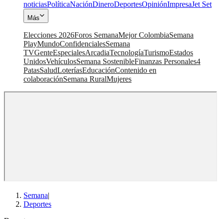
noticias
Política
Nación
Dinero
Deportes
Opinión
Impresa
Jet Set
Más
Elecciones 2026
Foros Semana
Mejor Colombia
Semana
Play
Mundo
Confidenciales
Semana
TV
Gente
Especiales
Arcadia
Tecnología
Turismo
Estados
Unidos
Vehículos
Semana Sostenible
Finanzas Personales
4
Patas
Salud
Loterías
Educación
Contenido en
colaboración
Semana Rural
Mujeres
Semana
|
Deportes