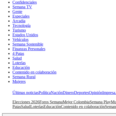
Confidenciales
Semana TV
Gente
Especiales
Arcadia
Tecnología
Turismo
Estados Unidos
Vehículos
Semana Sostenible
Finanzas Personales
4 Patas
Salud
Loterías
Educación
Contenido en colaboración
Semana Rural
Mujeres
Últimas noticias
Política
Nación
Dinero
Deportes
Opinión
Impresa
Elecciones 2026
Foros Semana
Mejor Colombia
Semana Play
Mu
Patas
Salud
Loterías
Educación
Contenido en colaboración
Seman