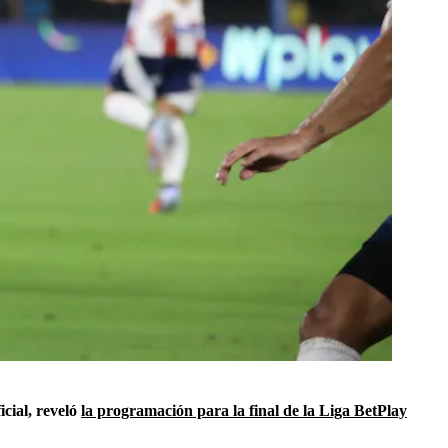
cial, reveló
la programación para la final de la Liga BetPlay