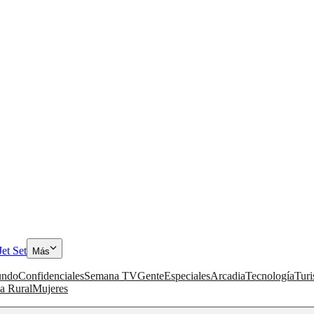
Jet Set
Más
ndo
Confidenciales
Semana TV
Gente
Especiales
Arcadia
Tecnología
Tur
a Rural
Mujeres