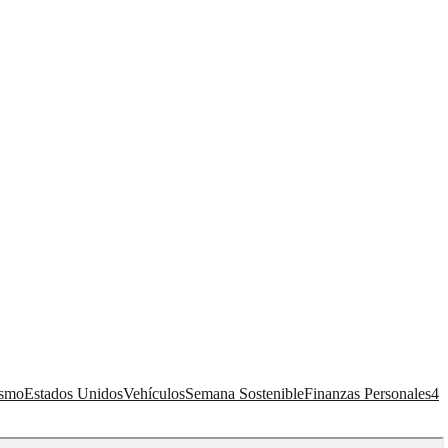
ismo
Estados Unidos
Vehículos
Semana Sostenible
Finanzas Personales
4