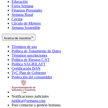
Educación
window
new
Foros Semana
window
Finanzas Personales
Semana Rural
Cocina
Círculo de Mujeres
Semana Sostenible
Acerca de nosotros
Términos de uso
Opens
Política de Tratamiento de Datos
in
Opens
Términos suscripciones
new
Opens
in
Política de Riesgos C/ST
window
in
Opens
new
Política SAGRILAFT
Opens
new
in
window
Certificación ISSN
Opens
in
window
new
TyC Plan de Gobierno
in
new
Opens
window
Protección del consumidor
new
window
in
Opens
window
new
in
window
new
window
Notificaciones judiciales
juridica@semana.com
Para contactar a gestión humana