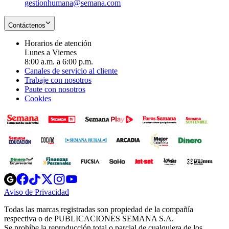
gestionhumana@semana.com
Contáctenos
Horarios de atención
Lunes a Viernes
8:00 a.m. a 6:00 p.m.
Canales de servicio al cliente
Trabaje con nosotros
Paute con nosotros
Cookies
Opens
Opens
Opens
Opens
Opens
in
in
in
in
in
Aviso de Privacidad
Opens
new
new
new
new
new
in
window
window
window
window
window
Todas las marcas registradas son propiedad de la compañía
new
respectiva o de PUBLICACIONES SEMANA S.A.
window
Se prohíbe la reproducción total o parcial de cualquiera de los