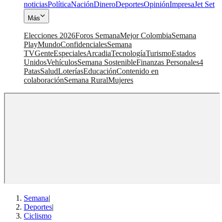
noticias
Política
Nación
Dinero
Deportes
Opinión
Impresa
Jet Set
Más
Elecciones 2026
Foros Semana
Mejor Colombia
Semana
Play
Mundo
Confidenciales
Semana
TV
Gente
Especiales
Arcadia
Tecnología
Turismo
Estados
Unidos
Vehículos
Semana Sostenible
Finanzas Personales
4
Patas
Salud
Loterías
Educación
Contenido en
colaboración
Semana Rural
Mujeres
Semana
|
Deportes
|
Ciclismo