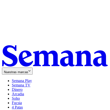
Nuestras marcas
Semana Play
Semana TV
Dinero
Arcadia
Soho
Opens
Fucsia
in
Opens
4 Patas
new
in