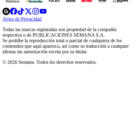
Opens
Opens
Opens
Opens
Opens
in
in
in
in
in
Aviso de Privacidad
Opens
new
new
new
new
new
in
window
window
window
window
window
Todas las marcas registradas son propiedad de la compañía
new
respectiva o de PUBLICACIONES SEMANA S.A.
window
Se prohíbe la reproducción total o parcial de cualquiera de los
contenidos que aquí aparezca, así como su traducción a cualquier
idioma sin autorización escrita por su titular.
© 2026 Semana. Todos los derechos reservados.