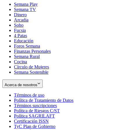
Semana Play
Semana TV
Dinero
Arcadia
Soho
Opens
Fucsia
in
Opens
4 Patas
new
in
Educación
window
new
Foros Semana
window
Finanzas Personales
Semana Rural
Cocina
Círculo de Mujeres
Semana Sostenible
Acerca de nosotros
Términos de uso
Opens
Política de Tratamiento de Datos
in
Opens
Términos suscripciones
new
Opens
in
Política de Riesgos C/ST
window
in
Opens
new
Política SAGRILAFT
Opens
new
in
window
Certificación ISSN
Opens
in
window
new
TyC Plan de Gobierno
in
new
Opens
window