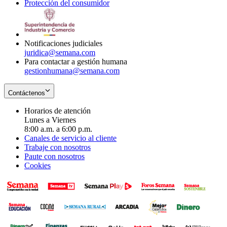
Protección del consumidor
new
window
in
Opens
window
new
in
window
new
window
Notificaciones judiciales
juridica@semana.com
Para contactar a gestión humana
gestionhumana@semana.com
Contáctenos
Horarios de atención
Lunes a Viernes
8:00 a.m. a 6:00 p.m.
Canales de servicio al cliente
Trabaje con nosotros
Paute con nosotros
Cookies