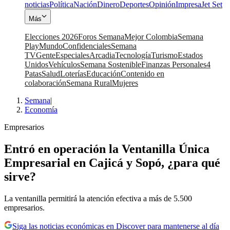
noticias
Política
Nación
Dinero
Deportes
Opinión
Impresa
Jet Set
Más
Elecciones 2026
Foros Semana
Mejor Colombia
Semana
Play
Mundo
Confidenciales
Semana
TV
Gente
Especiales
Arcadia
Tecnología
Turismo
Estados
Unidos
Vehículos
Semana Sostenible
Finanzas Personales
4
Patas
Salud
Loterías
Educación
Contenido en
colaboración
Semana Rural
Mujeres
Semana
|
Economía
Empresarios
Entró en operación la Ventanilla Única
Empresarial en Cajicá y Sopó, ¿para qué
sirve?
La ventanilla permitirá la atención efectiva a más de 5.500
empresarios.
Siga las noticias económicas en Discover para mantenerse al día