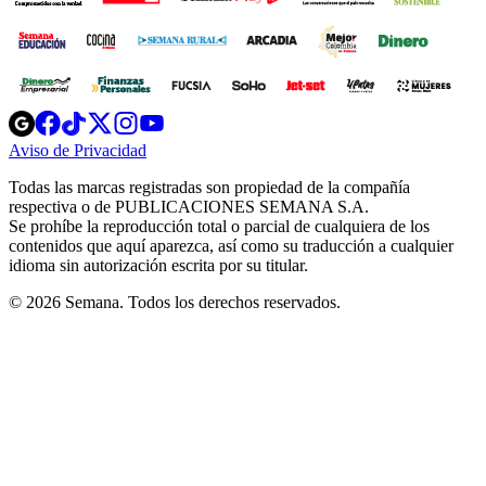
Opens
Opens
Opens
Opens
Opens
in
in
in
in
in
Aviso de Privacidad
Opens
new
new
new
new
new
in
window
window
window
window
window
Todas las marcas registradas son propiedad de la compañía
new
respectiva o de PUBLICACIONES SEMANA S.A.
window
Se prohíbe la reproducción total o parcial de cualquiera de los
contenidos que aquí aparezca, así como su traducción a cualquier
idioma sin autorización escrita por su titular.
© 2026 Semana. Todos los derechos reservados.