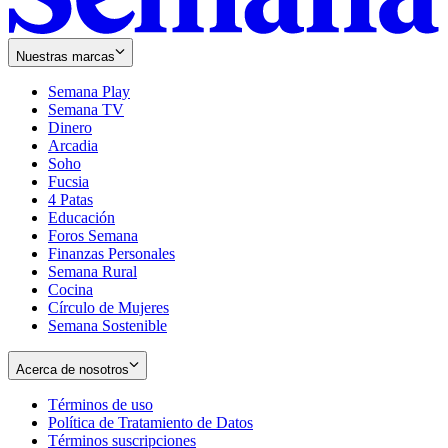
Nuestras marcas
Semana Play
Semana TV
Dinero
Arcadia
Soho
Opens
Fucsia
in
Opens
4 Patas
new
in
Educación
window
new
Foros Semana
window
Finanzas Personales
Semana Rural
Cocina
Círculo de Mujeres
Semana Sostenible
Acerca de nosotros
Términos de uso
Opens
Política de Tratamiento de Datos
in
Opens
Términos suscripciones
new
Opens
in