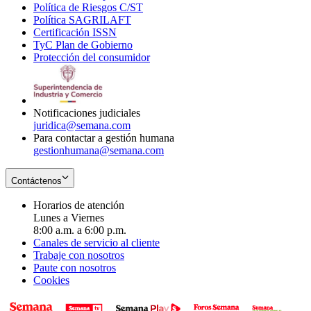
Política de Riesgos C/ST
window
in
Opens
new
Política SAGRILAFT
Opens
new
in
window
Certificación ISSN
Opens
in
window
new
TyC Plan de Gobierno
in
new
Opens
window
Protección del consumidor
new
window
in
Opens
window
new
in
window
new
window
Notificaciones judiciales
juridica@semana.com
Para contactar a gestión humana
gestionhumana@semana.com
Contáctenos
Horarios de atención
Lunes a Viernes
8:00 a.m. a 6:00 p.m.
Canales de servicio al cliente
Trabaje con nosotros
Paute con nosotros
Cookies