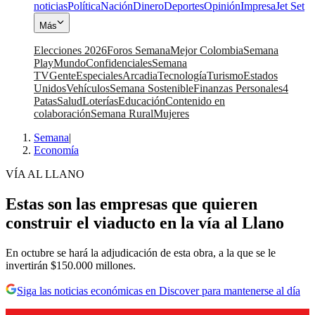
noticias
Política
Nación
Dinero
Deportes
Opinión
Impresa
Jet Set
Más
Elecciones 2026
Foros Semana
Mejor Colombia
Semana
Play
Mundo
Confidenciales
Semana
TV
Gente
Especiales
Arcadia
Tecnología
Turismo
Estados
Unidos
Vehículos
Semana Sostenible
Finanzas Personales
4
Patas
Salud
Loterías
Educación
Contenido en
colaboración
Semana Rural
Mujeres
Semana
|
Economía
VÍA AL LLANO
Estas son las empresas que quieren
construir el viaducto en la vía al Llano
En octubre se hará la adjudicación de esta obra, a la que se le
invertirán $150.000 millones.
Siga las noticias económicas en Discover para mantenerse al día