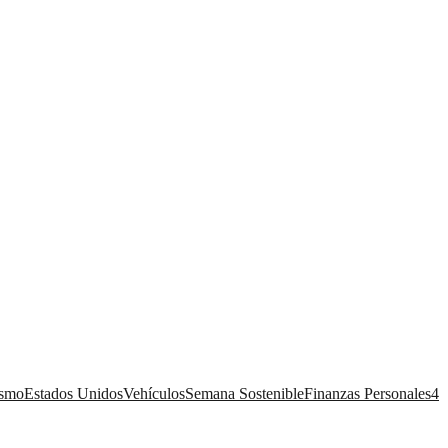
ismo
Estados Unidos
Vehículos
Semana Sostenible
Finanzas Personales
4