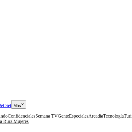
Jet Set
Más
ndo
Confidenciales
Semana TV
Gente
Especiales
Arcadia
Tecnología
Tur
a Rural
Mujeres