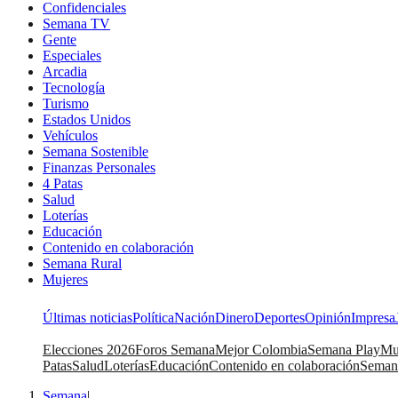
Confidenciales
Semana TV
Gente
Especiales
Arcadia
Tecnología
Turismo
Estados Unidos
Vehículos
Semana Sostenible
Finanzas Personales
4 Patas
Salud
Loterías
Educación
Contenido en colaboración
Semana Rural
Mujeres
Últimas noticias
Política
Nación
Dinero
Deportes
Opinión
Impresa
Elecciones 2026
Foros Semana
Mejor Colombia
Semana Play
Mu
Patas
Salud
Loterías
Educación
Contenido en colaboración
Seman
Semana
|