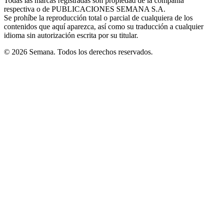
Todas las marcas registradas son propiedad de la compañía
new
respectiva o de PUBLICACIONES SEMANA S.A.
window
Se prohíbe la reproducción total o parcial de cualquiera de los
contenidos que aquí aparezca, así como su traducción a cualquier
idioma sin autorización escrita por su titular.
© 2026 Semana. Todos los derechos reservados.