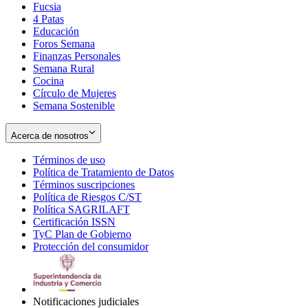
Fucsia
in
Opens
4 Patas
new
in
Educación
window
new
Foros Semana
window
Finanzas Personales
Semana Rural
Cocina
Círculo de Mujeres
Semana Sostenible
Acerca de nosotros
Términos de uso
Opens
Política de Tratamiento de Datos
in
Opens
Términos suscripciones
new
Opens
in
Política de Riesgos C/ST
window
in
Opens
new
Política SAGRILAFT
Opens
new
in
window
Certificación ISSN
Opens
in
window
new
TyC Plan de Gobierno
in
new
Opens
window
Protección del consumidor
new
window
in
Opens
window
new
in
window
new
window
Notificaciones judiciales