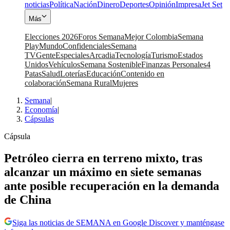
noticias
Política
Nación
Dinero
Deportes
Opinión
Impresa
Jet Set
Más
Elecciones 2026
Foros Semana
Mejor Colombia
Semana
Play
Mundo
Confidenciales
Semana
TV
Gente
Especiales
Arcadia
Tecnología
Turismo
Estados
Unidos
Vehículos
Semana Sostenible
Finanzas Personales
4
Patas
Salud
Loterías
Educación
Contenido en
colaboración
Semana Rural
Mujeres
Semana
|
Economía
|
Cápsulas
Cápsula
Petróleo cierra en terreno mixto, tras
alcanzar un máximo en siete semanas
ante posible recuperación en la demanda
de China
Siga las noticias de SEMANA en Google Discover y manténgase