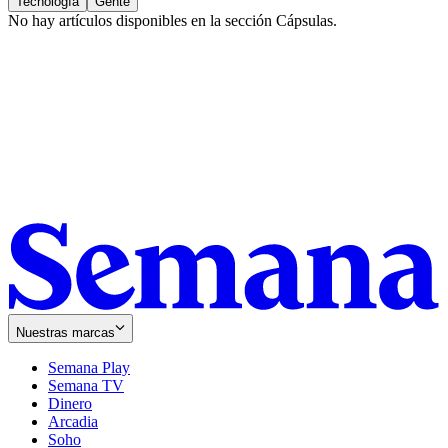
Tecnología
Gente
No hay artículos disponibles en la sección
Cápsulas
.
Nuestras marcas
Semana Play
Semana TV
Dinero
Arcadia
Soho
Opens