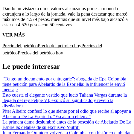
Dando un vistazo a otros valores alcanzados por esta moneda
extranjera a lo largo de la jornada, vale la pena destacar que marcó
máximos de 4.579 pesos, mientras que su nivel más bajo alcanzó a
estar en 4.520 pesos con 50 centavos.
VER MÁS
Precio del petróleo
Precio del petróleo hoy
Precios del
petróleo
Precios del petróleo hoy
Le puede interesar
“Tengo un documento por entregarle”: abogada de Epa Colombia
tiene petición para Abelardo de la Espriella; la influencer le envió
mensaje
Esto cuesta el elegante vestido que lució Taliana Vargas durante la
llegada del rey Felipe VI; explicó su significado y reveló la
diseñadora
Piter Albeiro confesó lo que siente por el odio que recibe al apoyar a
Abelardo De La Espriella: “Escalaron el tema”
La primera dama deslumbró antes de la posesión de Abelardo De La
Espriella: detalles de su exclusivo ‘outfit’
Juan Fernando Quintero volvería a Colombia con histórico club: dan