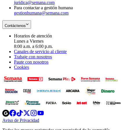
juridica@semana.com
Para contactar a gestión humana
gestionhumana@semana.com
Contáctenos
Horarios de atención
Lunes a Viernes
8:00 a.m. a 6:00 p.m.
Canales de servicio al cliente
Trabaje con nosotros
Paute con nosotros
Cookies
Opens
Opens
Opens
Opens
Opens
in
in
in
in
in
Aviso de Privacidad
Opens
new
new
new
new
new
in
window
window
window
window
window