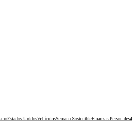
ismo
Estados Unidos
Vehículos
Semana Sostenible
Finanzas Personales
4