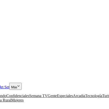
Jet Set
Más
ndo
Confidenciales
Semana TV
Gente
Especiales
Arcadia
Tecnología
Tur
a Rural
Mujeres