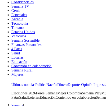
Confidenciales
Semana TV
Gente
Especiales
Arcadia
Tecnología
Turismo
Estados Unidos
Vehículos
Semana Sostenible
Finanzas Personales
4 Patas
Salud
Loterías
Educación
Contenido en colaboración
Semana Rural
Mujeres
Últimas noticias
Política
Nación
Dinero
Deportes
Opinión
Impresa
Elecciones 2026
Foros Semana
Mejor Colombia
Semana Play
Mu
Patas
Salud
Loterías
Educación
Contenido en colaboración
Seman
Semana
|