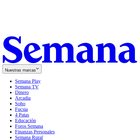
Nuestras marcas
Semana Play
Semana TV
Dinero
Arcadia
Soho
Opens
Fucsia
in
Opens
4 Patas
new
in
Educación
window
new
Foros Semana
window
Finanzas Personales
Semana Rural