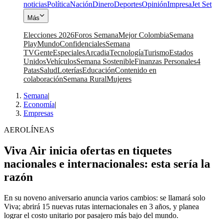
noticias
Política
Nación
Dinero
Deportes
Opinión
Impresa
Jet Set
Más
Elecciones 2026
Foros Semana
Mejor Colombia
Semana
Play
Mundo
Confidenciales
Semana
TV
Gente
Especiales
Arcadia
Tecnología
Turismo
Estados
Unidos
Vehículos
Semana Sostenible
Finanzas Personales
4
Patas
Salud
Loterías
Educación
Contenido en
colaboración
Semana Rural
Mujeres
Semana
|
Economía
|
Empresas
AEROLÍNEAS
Viva Air inicia ofertas en tiquetes
nacionales e internacionales: esta sería la
razón
En su noveno aniversario anuncia varios cambios: se llamará solo
Viva; abrirá 15 nuevas rutas internacionales en 3 años, y planea
lograr el costo unitario por pasajero más bajo del mundo.