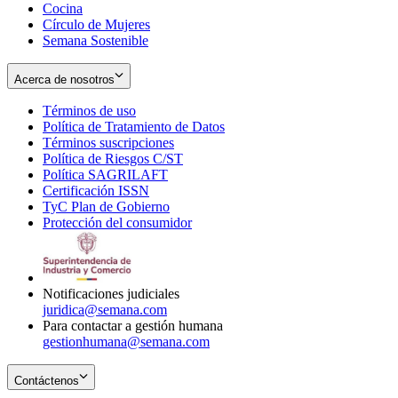
Cocina
Círculo de Mujeres
Semana Sostenible
Acerca de nosotros
Términos de uso
Opens
Política de Tratamiento de Datos
in
Opens
Términos suscripciones
new
Opens
in
Política de Riesgos C/ST
window
in
Opens
new
Política SAGRILAFT
Opens
new
in
window
Certificación ISSN
Opens
in
window
new
TyC Plan de Gobierno
in
new
Opens
window
Protección del consumidor
new
window
in
Opens
window
new
in
window
new
window
Notificaciones judiciales
juridica@semana.com
Para contactar a gestión humana
gestionhumana@semana.com
Contáctenos