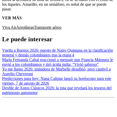
los tiquetes. Amarillo, en un semáforo, es señal de que se puede
pasar.
VER MÁS
Viva Air
Aerolíneas
Transporte aéreo
Le puede interesar
Vuelta a Burgos 2026: puesto de Nairo Quintana en la clasificación
general y demás colombianos tras la etapa 4
María Fernanda Cabal reaccionó a mensaje que Francia Márquez le
envió a los colombianos y tiró ácida pulla: “Vivió sabroso”
Yo me llamo 2026: imitadora de Marbelle desafinó, pero cautivó a
Aurelio Cheveroni
Predicciones para hoy: Nana Calistar lanzó su horóscopo para este
viernes, 7 de agosto de 2026
Desfile de Autos Clásicos 2026: la ruta que revelará los tesoros del
patrimonio automotor