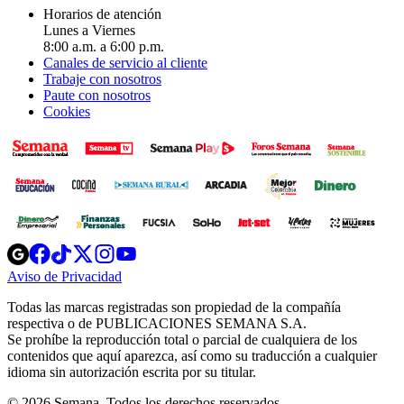
Horarios de atención
Lunes a Viernes
8:00 a.m. a 6:00 p.m.
Canales de servicio al cliente
Trabaje con nosotros
Paute con nosotros
Cookies
Opens
Opens
Opens
Opens
Opens
in
in
in
in
in
Aviso de Privacidad
Opens
new
new
new
new
new
in
window
window
window
window
window
Todas las marcas registradas son propiedad de la compañía
new
respectiva o de PUBLICACIONES SEMANA S.A.
window
Se prohíbe la reproducción total o parcial de cualquiera de los
contenidos que aquí aparezca, así como su traducción a cualquier
idioma sin autorización escrita por su titular.
© 2026 Semana. Todos los derechos reservados.