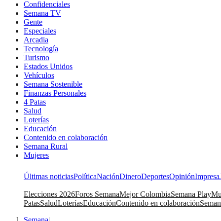
Confidenciales
Semana TV
Gente
Especiales
Arcadia
Tecnología
Turismo
Estados Unidos
Vehículos
Semana Sostenible
Finanzas Personales
4 Patas
Salud
Loterías
Educación
Contenido en colaboración
Semana Rural
Mujeres
Últimas noticias
Política
Nación
Dinero
Deportes
Opinión
Impresa
Elecciones 2026
Foros Semana
Mejor Colombia
Semana Play
Mu
Patas
Salud
Loterías
Educación
Contenido en colaboración
Seman
Semana
|