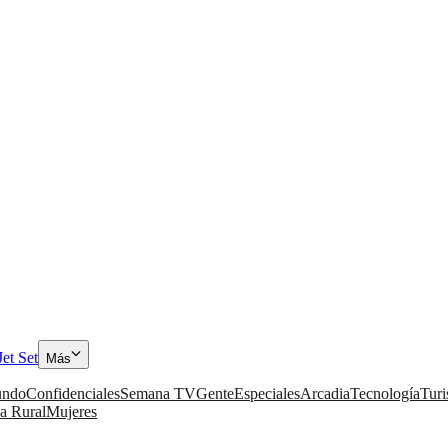
Jet Set
Más
ndo
Confidenciales
Semana TV
Gente
Especiales
Arcadia
Tecnología
Tur
a Rural
Mujeres