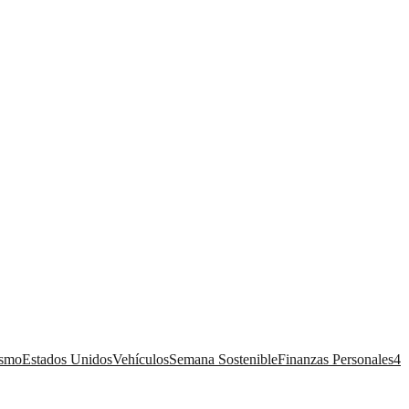
ismo
Estados Unidos
Vehículos
Semana Sostenible
Finanzas Personales
4