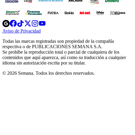
Opens
Opens
Opens
Opens
Opens
in
in
in
in
in
Aviso de Privacidad
Opens
new
new
new
new
new
in
window
window
window
window
window
Todas las marcas registradas son propiedad de la compañía
new
respectiva o de PUBLICACIONES SEMANA S.A.
window
Se prohíbe la reproducción total o parcial de cualquiera de los
contenidos que aquí aparezca, así como su traducción a cualquier
idioma sin autorización escrita por su titular.
© 2026 Semana. Todos los derechos reservados.