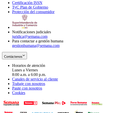
Certificación ISSN
Opens
in
window
new
TyC Plan de Gobierno
in
new
Opens
window
Protección del consumidor
new
window
in
Opens
window
new
in
window
new
window
Notificaciones judiciales
juridica@semana.com
Para contactar a gestión humana
gestionhumana@semana.com
Contáctenos
Horarios de atención
Lunes a Viernes
8:00 a.m. a 6:00 p.m.
Canales de servicio al cliente
Trabaje con nosotros
Paute con nosotros
Cookies