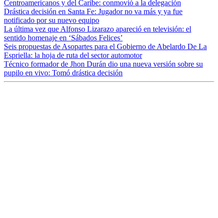
Centroamericanos y del Caribe: conmovió a la delegación
Drástica decisión en Santa Fe: Jugador no va más y ya fue
notificado por su nuevo equipo
La última vez que Alfonso Lizarazo apareció en televisión: el
sentido homenaje en ‘Sábados Felices’
Seis propuestas de Asopartes para el Gobierno de Abelardo De La
Espriella: la hoja de ruta del sector automotor
Técnico formador de Jhon Durán dio una nueva versión sobre su
pupilo en vivo: Tomó drástica decisión