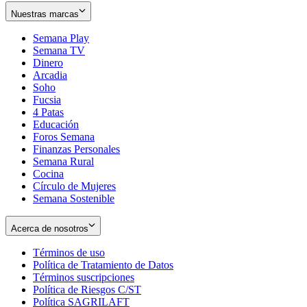
Nuestras marcas
Semana Play
Semana TV
Dinero
Arcadia
Soho
Opens
Fucsia
in
Opens
4 Patas
new
in
Educación
window
new
Foros Semana
window
Finanzas Personales
Semana Rural
Cocina
Círculo de Mujeres
Semana Sostenible
Acerca de nosotros
Términos de uso
Opens
Política de Tratamiento de Datos
in
Opens
Términos suscripciones
new
Opens
in
Política de Riesgos C/ST
window
in
Opens
new
Política SAGRILAFT
Opens
new
in
window