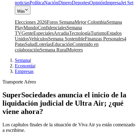
noticias
Política
Nación
Dinero
Deportes
Opinión
Impresa
Jet Set
Más
Elecciones 2026
Foros Semana
Mejor Colombia
Semana
Play
Mundo
Confidenciales
Semana
TV
Gente
Especiales
Arcadia
Tecnología
Turismo
Estados
Unidos
Vehículos
Semana Sostenible
Finanzas Personales
4
Patas
Salud
Loterías
Educación
Contenido en
colaboración
Semana Rural
Mujeres
Semana
|
Economía
|
Empresas
Transporte Aéreo
SuperSociedades anuncia el inicio de la
liquidación judicial de Ultra Air; ¿qué
viene ahora?
Los capítulos finales de la situación de Viva Air ya están comenzado
a escribirse.