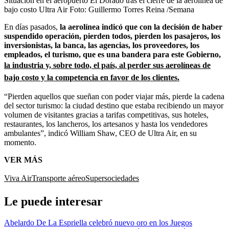
Situación en el aeropuerto El Dorado tras el cierre de la aerolínea de
bajo costo Ultra Air
Foto:
Guillermo Torres Reina /Semana
En días pasados,
la aerolínea indicó que con la decisión de haber
suspendido operación, pierden todos, pierden los pasajeros, los
inversionistas, la banca, las agencias, los proveedores, los
empleados, el turismo, que es una bandera para este Gobierno,
la industria y, sobre todo, el país, al perder sus aerolíneas de
bajo costo y la competencia en favor de los clientes.
“Pierden aquellos que sueñan con poder viajar más, pierde la cadena
del sector turismo: la ciudad destino que estaba recibiendo un mayor
volumen de visitantes gracias a tarifas competitivas, sus hoteles,
restaurantes, los lancheros, los artesanos y hasta los vendedores
ambulantes”, indicó William Shaw, CEO de Ultra Air, en su
momento.
VER MÁS
Viva Air
Transporte aéreo
Supersociedades
Le puede interesar
Abelardo De La Espriella celebró nuevo oro en los Juegos