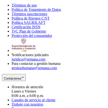
Términos de uso
Opens
Política de Tratamiento de Datos
in
Opens
Términos suscripciones
new
Opens
in
Política de Riesgos C/ST
window
in
Opens
new
Política SAGRILAFT
Opens
new
in
window
Certificación ISSN
Opens
in
window
new
TyC Plan de Gobierno
in
new
Opens
window
Protección del consumidor
new
window
in
Opens
window
new
in
window
new
window
Notificaciones judiciales
juridica@semana.com
Para contactar a gestión humana
gestionhumana@semana.com
Contáctenos
Horarios de atención
Lunes a Viernes
8:00 a.m. a 6:00 p.m.
Canales de servicio al cliente
Trabaje con nosotros