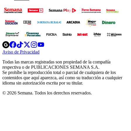
Opens
Opens
Opens
Opens
Opens
in
in
in
in
in
Aviso de Privacidad
Opens
new
new
new
new
new
in
window
window
window
window
window
Todas las marcas registradas son propiedad de la compañía
new
respectiva o de PUBLICACIONES SEMANA S.A.
window
Se prohíbe la reproducción total o parcial de cualquiera de los
contenidos que aquí aparezca, así como su traducción a cualquier
idioma sin autorización escrita por su titular.
© 2026 Semana. Todos los derechos reservados.