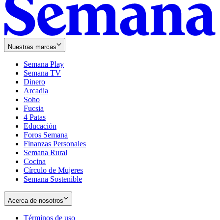
Nuestras marcas
Semana Play
Semana TV
Dinero
Arcadia
Soho
Opens
Fucsia
in
Opens
4 Patas
new
in
Educación
window
new
Foros Semana
window
Finanzas Personales
Semana Rural
Cocina
Círculo de Mujeres
Semana Sostenible
Acerca de nosotros
Términos de uso
Opens