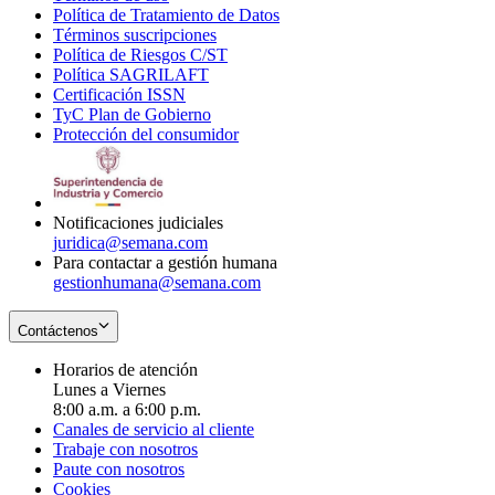
Política de Tratamiento de Datos
in
Opens
Términos suscripciones
new
Opens
in
Política de Riesgos C/ST
window
in
Opens
new
Política SAGRILAFT
Opens
new
in
window
Certificación ISSN
Opens
in
window
new
TyC Plan de Gobierno
in
new
Opens
window
Protección del consumidor
new
window
in
Opens
window
new
in
window
new
window
Notificaciones judiciales
juridica@semana.com
Para contactar a gestión humana
gestionhumana@semana.com
Contáctenos
Horarios de atención
Lunes a Viernes
8:00 a.m. a 6:00 p.m.
Canales de servicio al cliente
Trabaje con nosotros
Paute con nosotros
Cookies