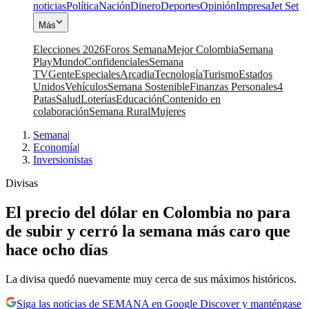
noticias
Política
Nación
Dinero
Deportes
Opinión
Impresa
Jet Set
Más
Elecciones 2026
Foros Semana
Mejor Colombia
Semana
Play
Mundo
Confidenciales
Semana
TV
Gente
Especiales
Arcadia
Tecnología
Turismo
Estados
Unidos
Vehículos
Semana Sostenible
Finanzas Personales
4
Patas
Salud
Loterías
Educación
Contenido en
colaboración
Semana Rural
Mujeres
Semana
|
Economía
|
Inversionistas
Divisas
El precio del dólar en Colombia no para
de subir y cerró la semana más caro que
hace ocho días
La divisa quedó nuevamente muy cerca de sus máximos históricos.
Siga las noticias de SEMANA en Google Discover y manténgase