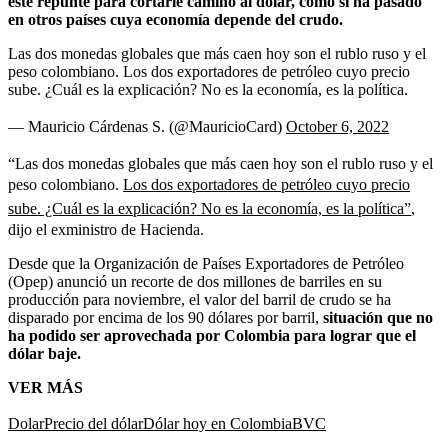
este repunte para cortarle camino al dólar, como sí ha pasado
en otros países cuya economía depende del crudo.
Las dos monedas globales que más caen hoy son el rublo ruso y el
peso colombiano. Los dos exportadores de petróleo cuyo precio
sube. ¿Cuál es la explicación? No es la economía, es la política.
— Mauricio Cárdenas S. (@MauricioCard)
October 6, 2022
“Las dos monedas globales que más caen hoy son el rublo ruso y el
peso colombiano.
Los dos exportadores de petróleo cuyo precio
sube. ¿Cuál es la explicación? No es la economía, es la política”
,
dijo el exministro de Hacienda.
Desde que la Organización de Países Exportadores de Petróleo
(Opep) anunció un recorte de dos millones de barriles en su
producción para noviembre, el valor del barril de crudo se ha
disparado por encima de los 90 dólares por barril,
situación que no
ha podido ser aprovechada por Colombia para lograr que el
dólar baje.
VER MÁS
Dolar
Precio del dólar
Dólar hoy en Colombia
BVC