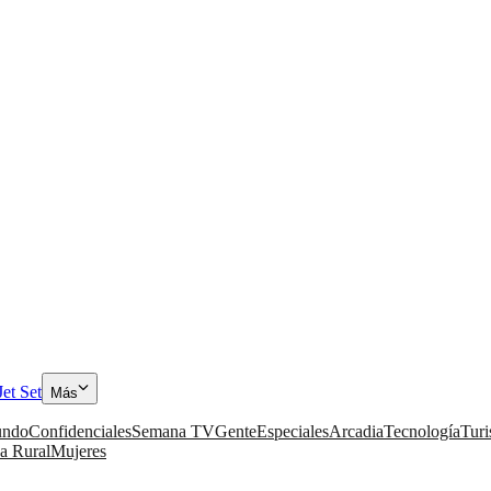
Jet Set
Más
ndo
Confidenciales
Semana TV
Gente
Especiales
Arcadia
Tecnología
Tur
a Rural
Mujeres