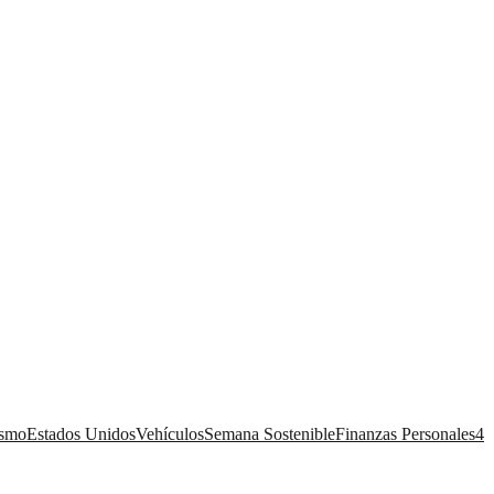
ismo
Estados Unidos
Vehículos
Semana Sostenible
Finanzas Personales
4