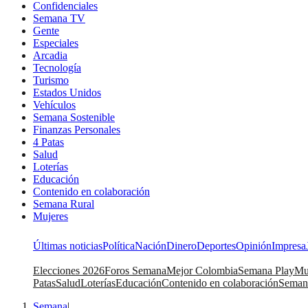
Confidenciales
Semana TV
Gente
Especiales
Arcadia
Tecnología
Turismo
Estados Unidos
Vehículos
Semana Sostenible
Finanzas Personales
4 Patas
Salud
Loterías
Educación
Contenido en colaboración
Semana Rural
Mujeres
Últimas noticias
Política
Nación
Dinero
Deportes
Opinión
Impresa
Elecciones 2026
Foros Semana
Mejor Colombia
Semana Play
Mu
Patas
Salud
Loterías
Educación
Contenido en colaboración
Seman
Semana
|