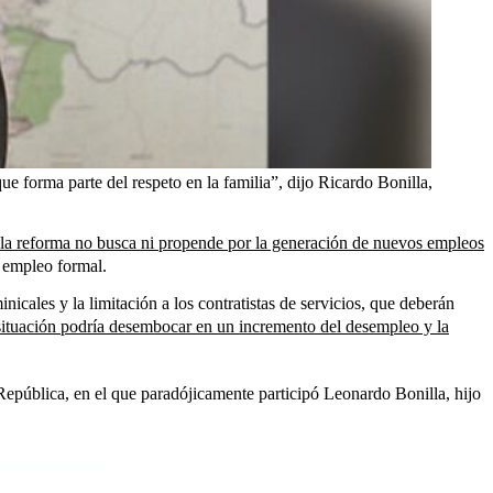
e forma parte del respeto en la familia”, dijo Ricardo Bonilla,
 la reforma no busca ni propende por la generación de nuevos empleos
e empleo formal.
icales y la limitación a los contratistas de servicios, que deberán
situación podría desembocar en un incremento del desempleo y la
República, en el que paradójicamente participó Leonardo Bonilla, hijo